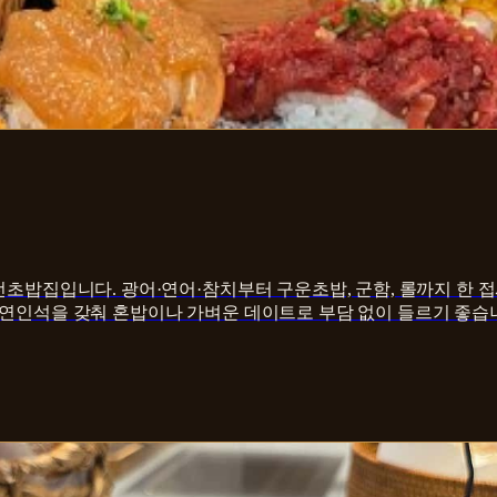
전초밥집입니다. 광어·연어·참치부터 구운초밥, 군함, 롤까지 한 접
 연인석을 갖춰 혼밥이나 가벼운 데이트로 부담 없이 들르기 좋습