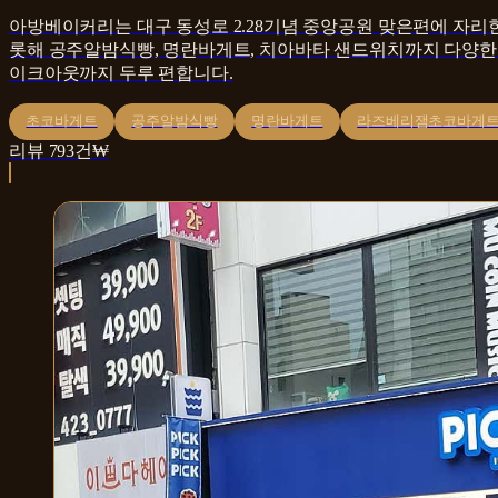
아방베이커리는 대구 동성로 2.28기념 중앙공원 맞은편에 자
롯해 공주알밤식빵, 명란바게트, 치아바타 샌드위치까지 다양한 
이크아웃까지 두루 편합니다.
초코바게트
공주알밤식빵
명란바게트
라즈베리잼초코바게
리뷰
793
건
₩