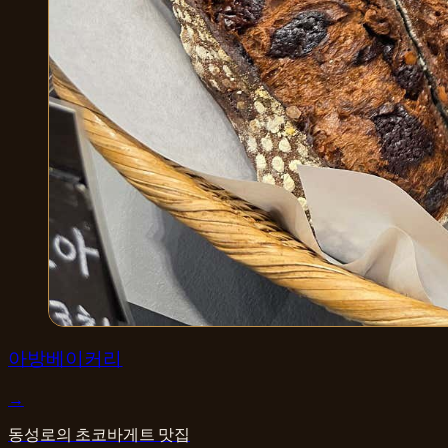
카페·디저트
아방베이커리
→
동성로의 초코바게트 맛집