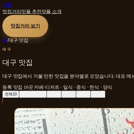
맛플
맛집거리
맛플 추천
맛플 소개
맛집거리 보기
홈
/
대구 맛집
대구
대구 맛집
대구 맛집에서 가볼 만한 맛집을 분야별로 모았습니다. 대표 메뉴
등록 맛집
10
곳
카페·디저트 · 일식 · 중식 · 한식 · 양식
전체
10
카페·디저트
4
일식
2
중식
2
한식
1
양식
1