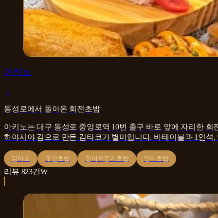
일식
아키노
→
동성로에서 돌아온 회전초밥
아키노는 대구 동성로 중앙로역 10번 출구 바로 앞에 자리한 회
하야시야 김으로 만든 김타코가 별미입니다. 바테이블과 1인석,
김타코
구운초밥
광어묵은지초밥
연어초밥
리뷰
823
건
₩