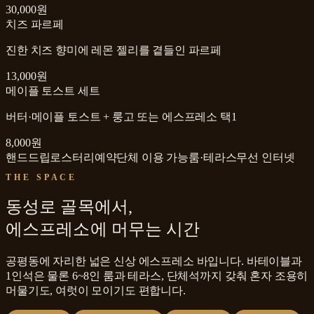
30,000원
치즈 파르페
진한 치즈 향미에 레몬 젤리를 곁들인 파르페
13,000원
메이플 토스트 세트
버터·메이플 토스트 + 룽고 또는 에스프레소 택1
8,000원
핸드드립
로스터리
예약
단체 이용 가능
룸·테라스
무선 인터넷
THE SPACE
동성로 골목에서,
에스프레소에 머무는 시간
공평동에 자리한 넓은 신상 에스프레소 바입니다. 바테이블과
1인석은 물론 6~8인 룸과 테라스, 단체석까지 갖춰 혼자 조용히
머물기도, 여럿이 모이기도 편합니다.