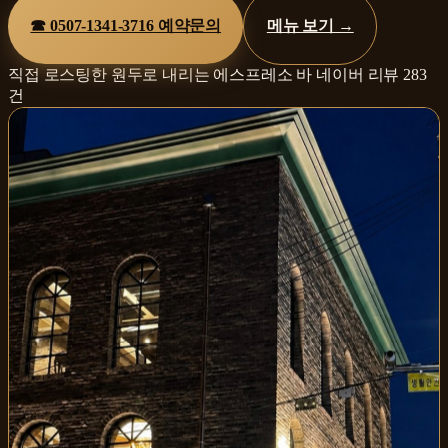
☎
0507-1341-3716
예약문의
메뉴 보기 →
직접 로스팅한 원두로 내리는 에스프레소 바
네이버 리뷰
283
건