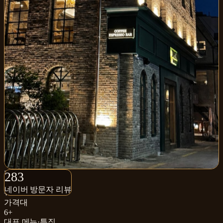
283+
283
네이버 방문자 리뷰
네이버 방문자 리뷰
₩
가격대
6+
대표 메뉴·특징