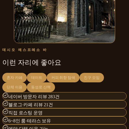
데시오 에스프레소 바
이런 자리에 좋아요
혼자 카페
데이트
커피 취향 탐색
친구 모임
단체 이용
동성로 산책
네이버 방문자 리뷰 283건
블로그·카페 리뷰 21건
직접 로스팅 운영
6~8인 룸·테라스 보유
예약·단체 이용 가능