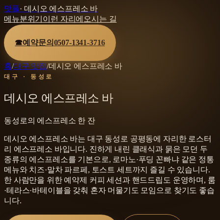
맛플
·
데시오 에스프레소 바
메뉴
분위기
이런 자리에
오시는 길
☎
예약문의
0507-1341-3716
홈
/
대구 맛집
/
데시오 에스프레소 바
대구 · 동성로
데시오 에스프레소 바
동성로의 에스프레소 한 잔
데시오 에스프레소 바는 대구 동성로 공평동에 자리한 로스터
리 에스프레소 바입니다. 진하게 내린 클래식과 묽은 모던 두
종류의 에스프레소를 기본으로, 로마노·푸딩 꼰빠냐 같은 정통
메뉴와 치즈·말차 파르페, 토스트 세트까지 즐길 수 있습니다.
한 사람만을 위한 예약제 커피 세션과 핸드드립도 운영하며, 룸
·테라스·바테이블을 갖춰 혼자 머물기도 모임으로 찾기도 좋습
니다.