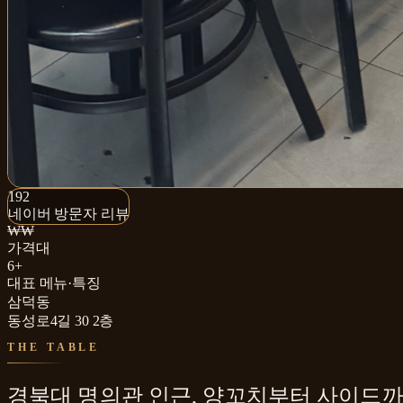
192+
192
네이버 방문자 리뷰
네이버 방문자 리뷰
₩₩
가격대
6+
대표 메뉴·특징
삼덕동
동성로4길 30 2층
THE TABLE
경북대 명의관 인근, 양꼬치부터 사이드