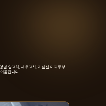
양념 양꼬치, 새우꼬치, 지삼선·마파두부
 어울립니다.