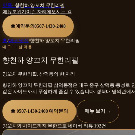
맛플
·
향천하 양꼬치 무한리필
메뉴
분위기
이런 자리에
오시는 길
☎
예약문의
0507-1430-2408
홈
/
대구 맛집
/
향천하 양꼬치 무한리필
대구 · 삼덕동
향천하 양꼬치 무한리필
양꼬치 무한리필, 삼덕동의 한 자리
향천하 양꼬치 무한리필 삼덕동점은 대구 중구 삼덕동·동성로 인
같은 사이드까지 푸짐하게 즐길 수 있습니다. 경북대 명의관에서
☎
0507-1430-2408
예약문의
메뉴 보기 →
양꼬치와 사이드까지 무한으로
네이버 리뷰
192
건