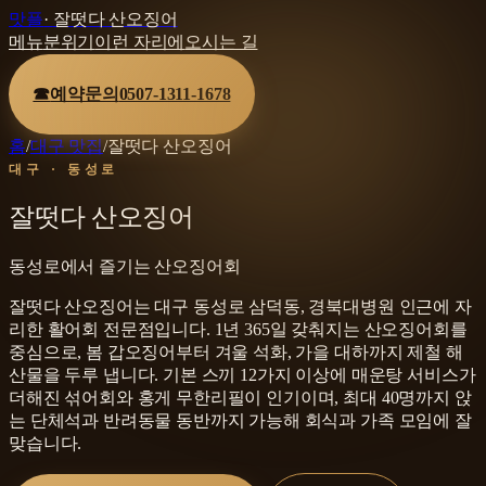
맛플
·
잘떳다 산오징어
메뉴
분위기
이런 자리에
오시는 길
☎
예약문의
0507-1311-1678
홈
/
대구 맛집
/
잘떳다 산오징어
대구 · 동성로
잘떳다 산오징어
동성로에서 즐기는 산오징어회
잘떳다 산오징어는 대구 동성로 삼덕동, 경북대병원 인근에 자
리한 활어회 전문점입니다. 1년 365일 갖춰지는 산오징어회를
중심으로, 봄 갑오징어부터 겨울 석화, 가을 대하까지 제철 해
산물을 두루 냅니다. 기본 스끼 12가지 이상에 매운탕 서비스가
더해진 섞어회와 홍게 무한리필이 인기이며, 최대 40명까지 앉
는 단체석과 반려동물 동반까지 가능해 회식과 가족 모임에 잘
맞습니다.