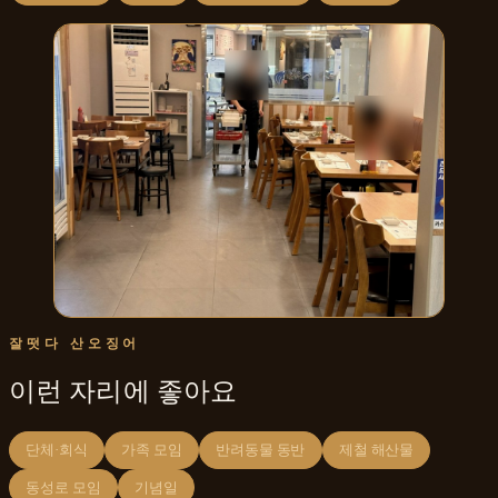
잘떳다 산오징어
이런 자리에 좋아요
단체·회식
가족 모임
반려동물 동반
제철 해산물
동성로 모임
기념일