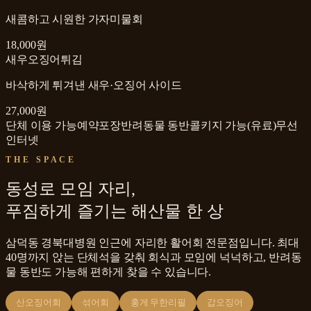
새콤하고 시원한 가자미물회
18,000원
새우오징어튀김
바삭하게 튀겨낸 새우·오징어 사이드
27,000원
단체 이용 가능
예약
포장
반려동물 동반
콜키지 가능(유료)
무선
인터넷
THE SPACE
동성로 모임 자리,
푸짐하게 즐기는 해산물 한 상
삼덕동 경북대병원 인근에 자리한 활어회 전문점입니다. 최대
40명까지 앉는 단체석을 갖춰 회식과 모임에 넉넉하고, 반려동
물 동반도 가능해 편하게 찾을 수 있습니다.
산오징어회
섞어회
홍게 무한리필
갑오징어