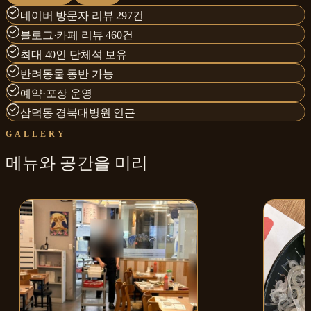
네이버 방문자 리뷰 297건
블로그·카페 리뷰 460건
최대 40인 단체석 보유
반려동물 동반 가능
예약·포장 운영
삼덕동 경북대병원 인근
GALLERY
메뉴와
공간
을 미리