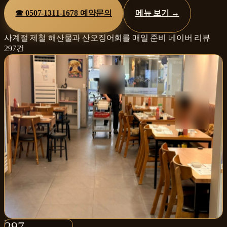
☎
0507-1311-1678
예약문의
메뉴 보기 →
사계절 제철 해산물과 산오징어회를 매일 준비
네이버 리뷰
297
건
297+
297