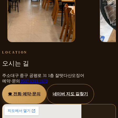
매장 내부
산오징어
LOCATION
오시는 길
주소
대구 중구 공평로 31 1층 잘떳다산오징어
예약·문의
0507-1311-1678
☎ 전화 예약·문의
네이버 지도 길찾기