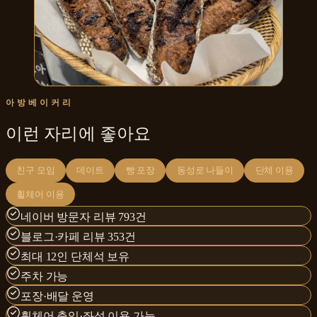
아방베이커리
이런 자리에 좋아요
친구 모임
데이트
빵 포장
동성로 나들이
단체 이용
휠체어 이용
네이버 방문자 리뷰 793건
블로그·카페 리뷰 353건
최대 12인 단체석 보유
주차 가능
포장·배달 운영
휠체어 출입·좌석 이용 가능