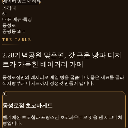
네이버 방문자 리뷰
₩
가격대
6+
대표 메뉴·특징
동성로
공평동 58-1
THE TABLE
2.28기념공원 맞은편, 갓 구운 빵과 디저
트가 가득한 베이커리 카페
동성로점만의 레시피로 매일 빵을 굽습니다. 좋은 재료를 골라
식사빵부터 디저트까지 정성껏 만들어 냅니다.
0
1
동성로점 초코바게트
벨기에산 초코칩과 프랑스산 초코파우더로 맛을 낸 시그니처
빵입니다.