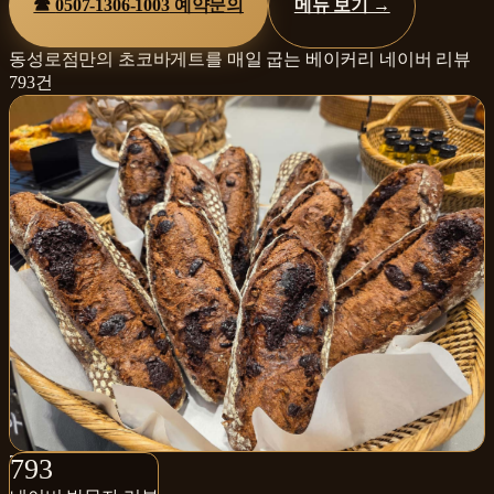
☎
0507-1306-1003
예약문의
메뉴 보기 →
동성로점만의 초코바게트를 매일 굽는 베이커리
네이버 리뷰
793
건
793+
793
네이버 방문자 리뷰