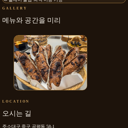
GALLERY
메뉴와
공간
을 미리
아방베이커리 동성로점
LOCATION
오시는 길
주소
대구 중구 공평동 58-1