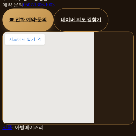
예약·문의
0507-1306-1003
☎ 전화 예약·문의
네이버 지도 길찾기
맛플
·
아방베이커리