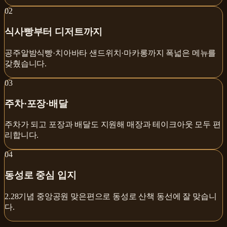
0
2
식사빵부터 디저트까지
공주알밤식빵·치아바타 샌드위치·마카롱까지 폭넓은 메뉴를
갖췄습니다.
0
3
주차·포장·배달
주차가 되고 포장과 배달도 지원해 매장과 테이크아웃 모두 편
리합니다.
0
4
동성로 중심 입지
2.28기념 중앙공원 맞은편으로 동성로 산책 동선에 잘 맞습니
다.