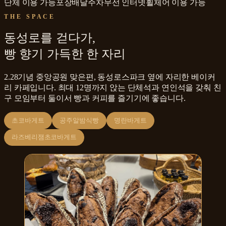
단체 이용 가능
포장
배달
주차
무선 인터넷
휠체어 이용 가능
THE SPACE
동성로를 걷다가,
빵 향기 가득한 한 자리
2.28기념 중앙공원 맞은편, 동성로스파크 옆에 자리한 베이커
리 카페입니다. 최대 12명까지 앉는 단체석과 연인석을 갖춰 친
구 모임부터 둘이서 빵과 커피를 즐기기에 좋습니다.
초코바게트
공주알밤식빵
명란바게트
라즈베리잼초코바게트