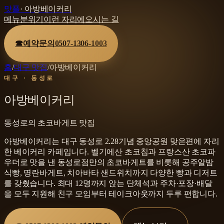
맛플
·
아방베이커리
메뉴
분위기
이런 자리에
오시는 길
☎
예약문의
0507-1306-1003
홈
/
대구 맛집
/
아방베이커리
대구 · 동성로
아방베이커리
동성로의 초코바게트 맛집
아방베이커리는 대구 동성로 2.28기념 중앙공원 맞은편에 자리
한 베이커리 카페입니다. 벨기에산 초코칩과 프랑스산 초코파
우더로 맛을 낸 동성로점만의 초코바게트를 비롯해 공주알밤
식빵, 명란바게트, 치아바타 샌드위치까지 다양한 빵과 디저트
를 갖췄습니다. 최대 12명까지 앉는 단체석과 주차·포장·배달
을 모두 지원해 친구 모임부터 테이크아웃까지 두루 편합니다.