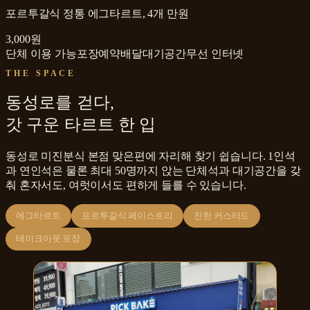
포르투갈식 정통 에그타르트, 4개 만원
3,000원
단체 이용 가능
포장
예약
배달
대기공간
무선 인터넷
THE SPACE
동성로를 걷다,
갓 구운 타르트 한 입
동성로 미진분식 본점 맞은편에 자리해 찾기 쉽습니다. 1인석
과 연인석은 물론 최대 50명까지 앉는 단체석과 대기공간을 갖
춰 혼자서도, 여럿이서도 편하게 들를 수 있습니다.
에그타르트
포르투갈식 페이스트리
진한 커스터드
테이크아웃 포장