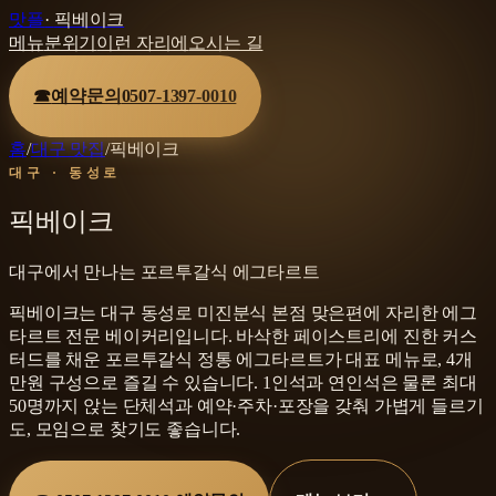
맛플
·
픽베이크
메뉴
분위기
이런 자리에
오시는 길
☎
예약문의
0507-1397-0010
홈
/
대구 맛집
/
픽베이크
대구 · 동성로
픽베이크
대구에서 만나는 포르투갈식 에그타르트
픽베이크는 대구 동성로 미진분식 본점 맞은편에 자리한 에그
타르트 전문 베이커리입니다. 바삭한 페이스트리에 진한 커스
터드를 채운 포르투갈식 정통 에그타르트가 대표 메뉴로, 4개
만원 구성으로 즐길 수 있습니다. 1인석과 연인석은 물론 최대
50명까지 앉는 단체석과 예약·주차·포장을 갖춰 가볍게 들르기
도, 모임으로 찾기도 좋습니다.