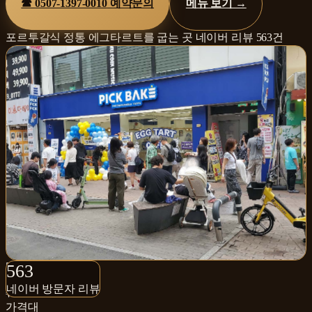
☎
0507-1397-0010
예약문의
메뉴 보기 →
포르투갈식 정통 에그타르트를 굽는 곳
네이버 리뷰
563
건
563+
563
네이버 방문자 리뷰
네이버 방문자 리뷰
₩
가격대