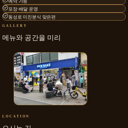
예약 가능
포장·배달 운영
동성로 미진분식 맞은편
GALLERY
메뉴와
공간
을 미리
픽베이크 대구동성로점
LOCATION