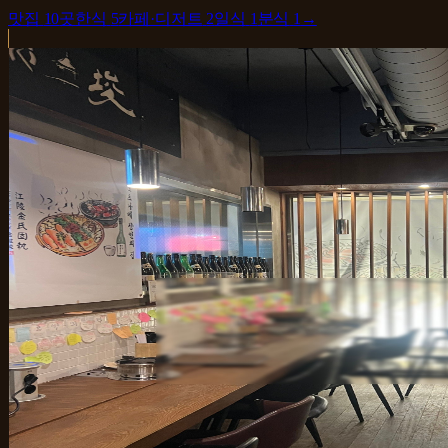
맛집
10
곳
한식
5
카페·디저트
2
일식
1
분식
1
→