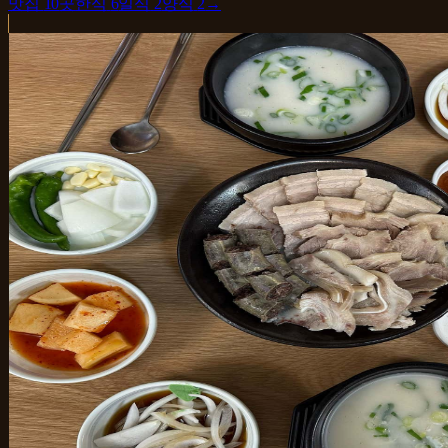
맛집
10
곳
한식
6
일식
2
양식
2
→