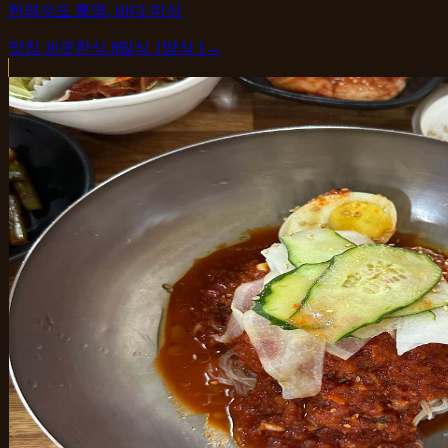
한려수도 통영, 바다 미식
맛집
10
곳
한식
8
일식
1
양식
1
→