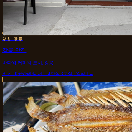
강원 강릉
강릉 맛집
바다와 커피의 도시, 강릉
맛집
10
곳
카페·디저트
4
한식
3
분식
1
일식
1
→