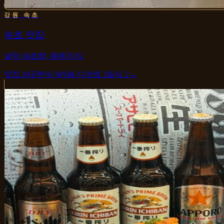
강원 속초
속초 맛집
설악·속초항, 동해 미식
맛집
10
곳
한식
6
카페·디저트
2
일식
2
→