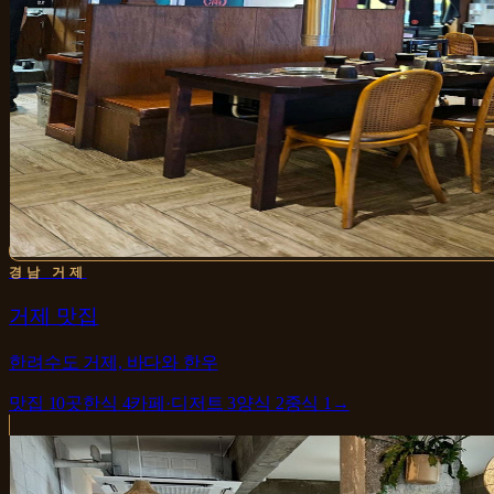
경남 거제
거제 맛집
한려수도 거제, 바다와 한우
맛집
10
곳
한식
4
카페·디저트
3
양식
2
중식
1
→