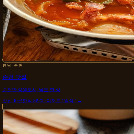
전남 순천
순천 맛집
순천만 정원도시, 남도 한 상
맛집
10
곳
한식
8
카페·디저트
1
일식
1
→