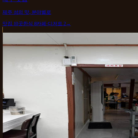
제주 섬의 맛, 분야별로
맛집
10
곳
한식
8
카페·디저트
2
→