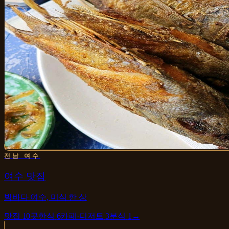
전남 여수
여수 맛집
밤바다 여수, 미식 한 상
맛집
10
곳
한식
6
카페·디저트
3
분식
1
→