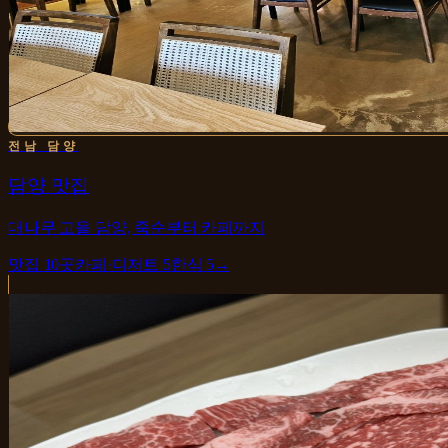
전남 담양
담양 맛집
대나무 고을 담양, 죽순부터 카페까지
맛집
10
곳
카페·디저트
5
한식
5
→