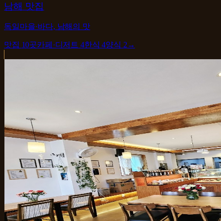
남해 맛집
독일마을·바다, 남해의 맛
맛집
10
곳
카페·디저트
4
한식
4
양식
2
→