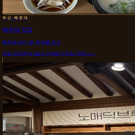
부산 해운대
해운대 맛집
해운대 바다 곁, 분야별 미식
맛집
10
곳
한식
6
일식
2
카페·디저트
1
양식
1
→