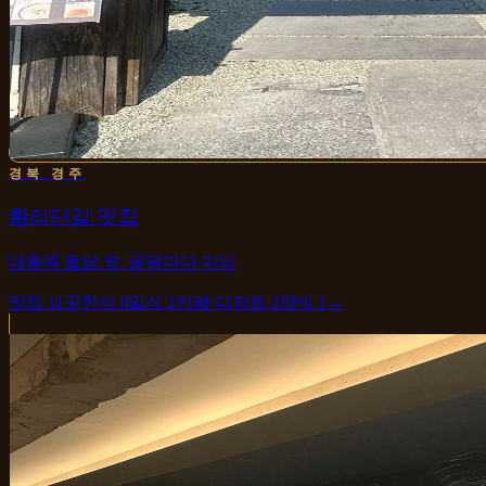
경북 경주
황리단길 맛집
대릉원 돌담 옆, 골목마다 미식
맛집
11
곳
한식
6
일식
2
카페·디저트
2
양식
1
→