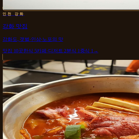
인천 강화
강화 맛집
강화도, 갯벌·인삼·노포의 맛
맛집
10
곳
한식
5
카페·디저트
2
분식
1
중식
1
→