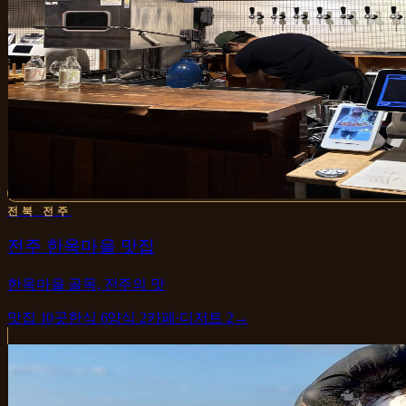
전북 전주
전주 한옥마을 맛집
한옥마을 골목, 전주의 맛
맛집
10
곳
한식
6
양식
2
카페·디저트
2
→