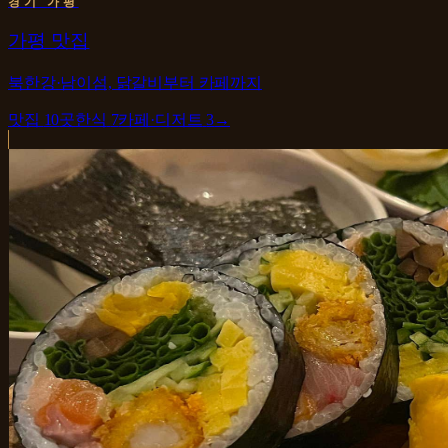
경기 가평
가평 맛집
북한강·남이섬, 닭갈비부터 카페까지
맛집
10
곳
한식
7
카페·디저트
3
→