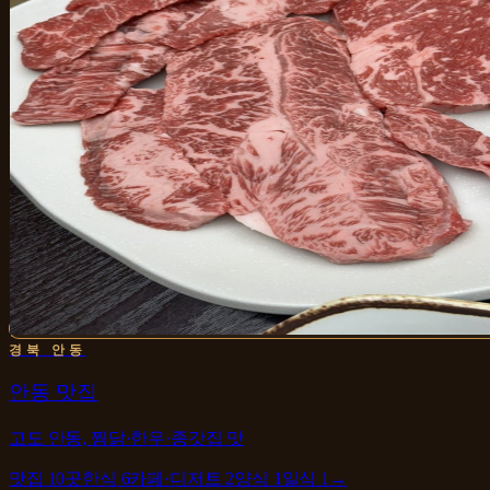
경북 안동
안동 맛집
고도 안동, 찜닭·한우·종갓집 맛
맛집
10
곳
한식
6
카페·디저트
2
양식
1
일식
1
→