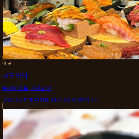
대구
대구 맛집
동성로 골목, 대구의 맛
맛집
10
곳
카페·디저트
4
일식
2
중식
2
한식
1
→