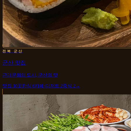
전북 군산
군산 맛집
근대문화의 도시, 군산의 맛
맛집
10
곳
한식
6
카페·디저트
2
중식
2
→