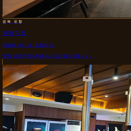
경북 포항
포항 맛집
영일대 바다 곁, 포항의 맛
맛집
10
곳
한식
6
카페·디저트
2
일식
1
중식
1
→