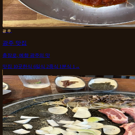
광주
광주 맛집
충장로, 예향 광주의 맛
맛집
10
곳
한식
6
일식
2
중식
1
분식
1
→