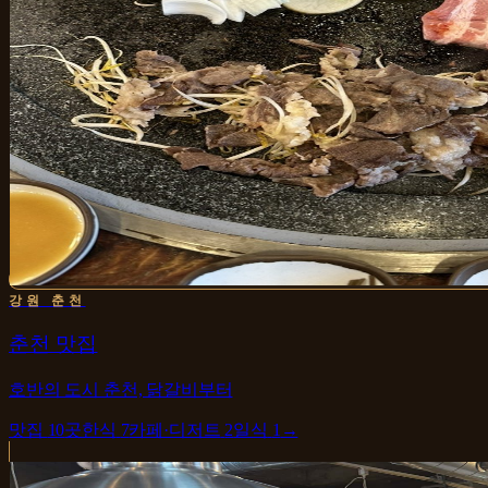
강원 춘천
춘천 맛집
호반의 도시 춘천, 닭갈비부터
맛집
10
곳
한식
7
카페·디저트
2
일식
1
→