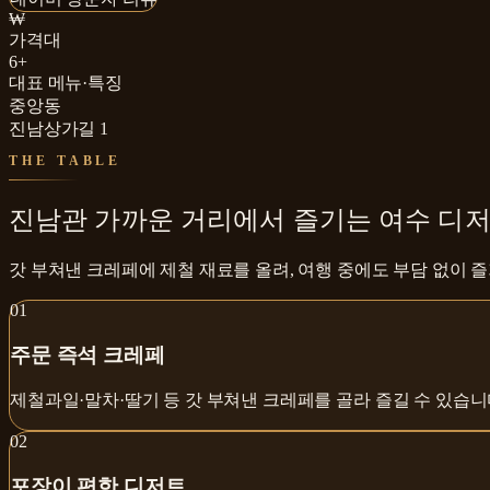
₩
가격대
6+
대표 메뉴·특징
중앙동
진남상가길 1
THE TABLE
진남관 가까운 거리에서 즐기는 여수 디저
갓 부쳐낸 크레페에 제철 재료를 올려, 여행 중에도 부담 없이 
0
1
주문 즉석 크레페
제철과일·말차·딸기 등 갓 부쳐낸 크레페를 골라 즐길 수 있습니
0
2
포장이 편한 디저트