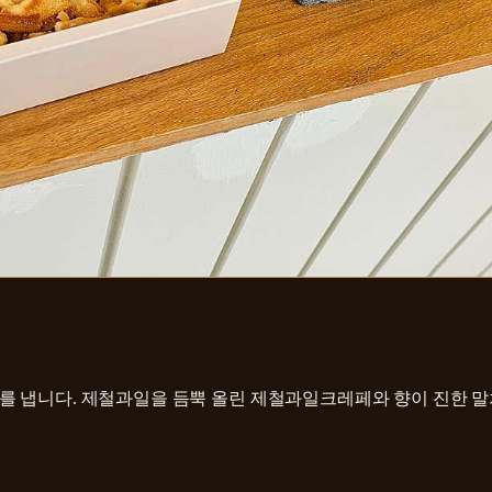
를 냅니다. 제철과일을 듬뿍 올린 제철과일크레페와 향이 진한 말