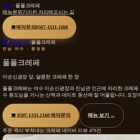
맛플
·
풀풀크레페
메뉴
분위기
이런 자리에
오시는 길
☎
예약문의
0507-1331-1160
홈
/
여수 맛집
/
풀풀크레페
전남 여수 · 중앙동
풀풀크레페
이순신광장 앞, 달콤한 크레페 한 장
풀풀크레페는 여수 이순신광장과 진남관 인근에 자리한 크레페 전
수 원도심을 거니는 산책과 데이트 동선에 잘 어울립니다. 포장
☎
0507-1331-1160
예약문의
메뉴 보기 →
주문 즉시 부쳐내는 크레페
네이버 리뷰
479
건