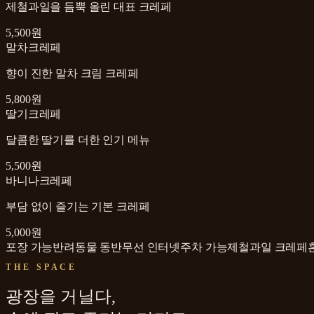
제철과일을 듬뿍 올린 대표 크레페
5,500원
말차크레페
향이 진한 말차 크림 크레페
5,800원
딸기크레페
달콤한 딸기를 더한 인기 메뉴
5,500원
바니나크레페
부담 없이 즐기는 기본 크레페
5,000원
포장 가능
반려동물 동반
무선 인터넷
주차 가능
제철과일 크레페
THE SPACE
광장을 거닐다,