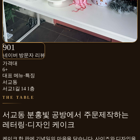
901+
901
네이버 방문자 리뷰
네이버 방문자 리뷰
₩₩₩
가격대
6+
대표 메뉴·특징
서교동
서교1길 14 1층
THE TABLE
서교동 분홍빛 공방에서 주문제작하는
레터링·디자인 케이크
케이크 한 판에 기념일의 마음을 담습니다. 사이즈와 디자인을