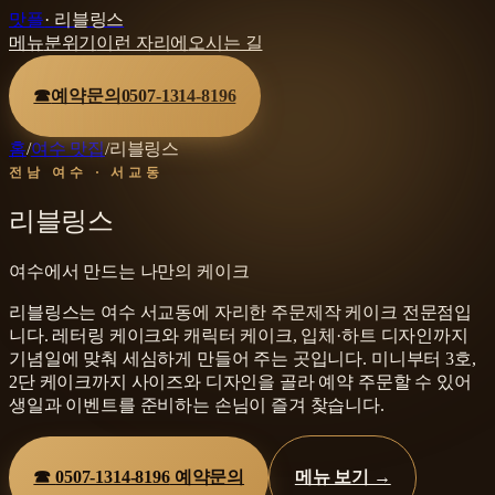
맛플
·
리블링스
메뉴
분위기
이런 자리에
오시는 길
☎
예약문의
0507-1314-8196
홈
/
여수 맛집
/
리블링스
전남 여수 · 서교동
리블링스
여수에서 만드는 나만의 케이크
리블링스는 여수 서교동에 자리한 주문제작 케이크 전문점입
니다. 레터링 케이크와 캐릭터 케이크, 입체·하트 디자인까지
기념일에 맞춰 세심하게 만들어 주는 곳입니다. 미니부터 3호,
2단 케이크까지 사이즈와 디자인을 골라 예약 주문할 수 있어
생일과 이벤트를 준비하는 손님이 즐겨 찾습니다.
☎
0507-1314-8196
예약문의
메뉴 보기 →