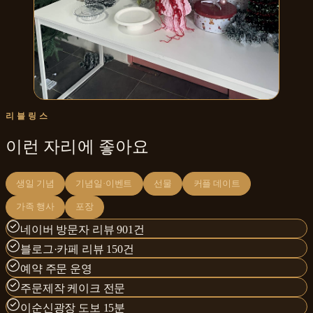
리블링스
이런 자리에 좋아요
생일 기념
기념일·이벤트
선물
커플 데이트
가족 행사
포장
네이버 방문자 리뷰 901건
블로그·카페 리뷰 150건
예약 주문 운영
주문제작 케이크 전문
이순신광장 도보 15분