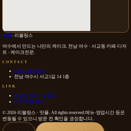
맛플
·
리블링스
여수에서 만드는 나만의 케이크
.
전남 여수 · 서교동
카페·디저
트 · 케이크전문
.
CONTACT
0507-1314-8196
전남 여수시 서교1길 14 1층
LINK
네이버 지도 · 길찾기
다른 맛집 보기
©
2026
리블링스
·
맛플
. All rights reserved.
메뉴·영업시간 등은
변동될 수 있으니 방문 전 확인을 권장합니다.