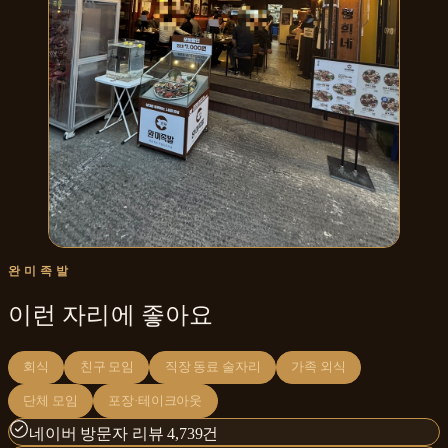
완미족발
이런 자리에 좋아요
회식
친구 모임
직장 동료 술자리
가족 외식
단체 모임
포장·테이크아웃
네이버 방문자 리뷰 4,739건