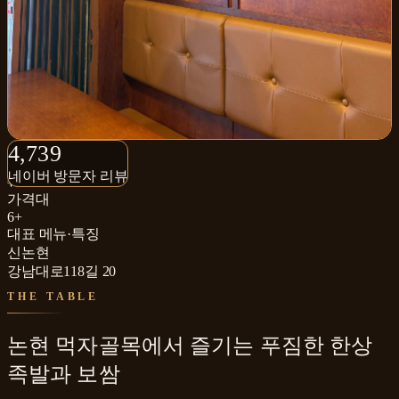
4,739+
4,739
네이버 방문자 리뷰
네이버 방문자 리뷰
₩₩
가격대
6+
대표 메뉴·특징
신논현
강남대로118길 20
THE TABLE
논현 먹자골목에서 즐기는 푸짐한 한상
족발과 보쌈