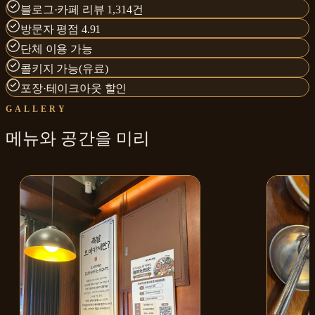
블로그·카페 리뷰 1,314건
방문자 평점 4.91
단체 이용 가능
콜키지 가능(유료)
포장·테이크아웃 할인
GALLERY
메뉴와
공간
을 미리