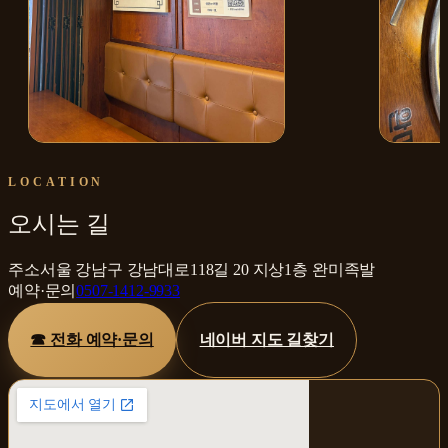
매장 내부
보쌈
LOCATION
오시는 길
주소
서울 강남구 강남대로118길 20 지상1층 완미족발
예약·문의
0507-1412-9933
☎ 전화 예약·문의
네이버 지도 길찾기