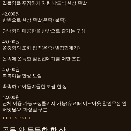
곁들임을 푸짐하게 차린 남도식 한상 족발
42,000원
반반으로 한상 족발(온족+불족)
담백함과 매콤함을 반반으로 즐기는 구성
45,000원
쫄깃함의 조화 껍족(온족+벌집껍데기)
온족에 쫀득한 벌집껍데기를 더한 조합
45,000원
촉촉야들 한상 보쌈
촉촉하고 야들야들한 보쌈 한 상
42,000원
단체 이용 가능
포장
콜키지 가능(유료)
테이크아웃 할인
무선 인
터넷
남/녀 화장실 구분
THE SPACE
골목 안 든든한 한 상,