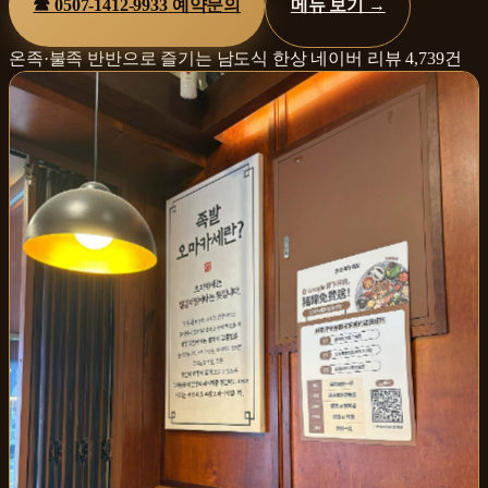
☎
0507-1412-9933
예약문의
메뉴 보기 →
온족·불족 반반으로 즐기는 남도식 한상
네이버 리뷰
4,739
건