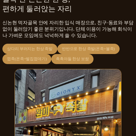
편하게 둘러앉는 자리
신논현 먹자골목 안에 자리한 입식 매장으로, 친구·동료와 부담
없이 둘러앉기 좋은 분위기입니다. 단체 이용이 가능해 회식이
나 가벼운 모임에도 넉넉하게 쓸 수 있습니다.
상다리 부러지는 한상 족발
반반으로 한상 족발(온족+불족)
껍족(온족+벌집껍데기)
촉촉야들 한상 보쌈