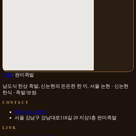
맛플
·
완미족발
남도식 한상 족발, 신논현의 든든한 한 끼
.
서울 논현 · 신논현
한식 · 족발/보쌈
.
CONTACT
0507-1412-9933
서울 강남구 강남대로118길 20 지상1층 완미족발
LINK