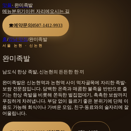
맛플
·
완미족발
메뉴
분위기
이런 자리에
오시는 길
☎
예약문의
0507-1412-9933
홈
/
강남 맛집
/
완미족발
서울 논현 · 신논현
완미족발
남도식 한상 족발, 신논현의 든든한 한 끼
완미족발은 신논현역과 논현역 사이 먹자골목에 자리한 족발·
보쌈 전문점입니다. 담백한 온족과 매콤한 불족을 반반으로 즐
기는 한상 족발을 비롯해 쫀득한 벌집껍데기, 촉촉한 보쌈까지
푸짐하게 차려냅니다. 부담 없이 들르기 좋은 분위기에 단체 이
용도 가능해 회식이나 가벼운 모임, 친구·동료와의 술자리에 잘
어울립니다.