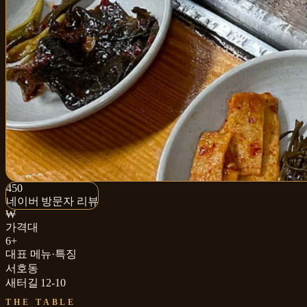
450+
450
네이버 방문자 리뷰
네이버 방문자 리뷰
₩
가격대
6+
대표 메뉴·특징
서호동
새터길 12-10
THE TABLE