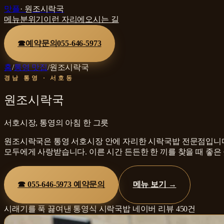
맛플
·
원조시락국
메뉴
분위기
이런 자리에
오시는 길
☎
예약문의
055-646-5973
홈
/
통영 맛집
/
원조시락국
경남 통영 · 서호동
원조시락국
서호시장, 통영의 아침 한 그릇
원조시락국은 통영 서호시장 안에 자리한 시락국밥 전문점입니다.
모두에게 사랑받습니다. 이른 시간 든든한 한 끼를 찾을 때 좋은
☎
055-646-5973
예약문의
메뉴 보기 →
시래기를 푹 끓여낸 통영식 시락국밥
네이버 리뷰
450
건