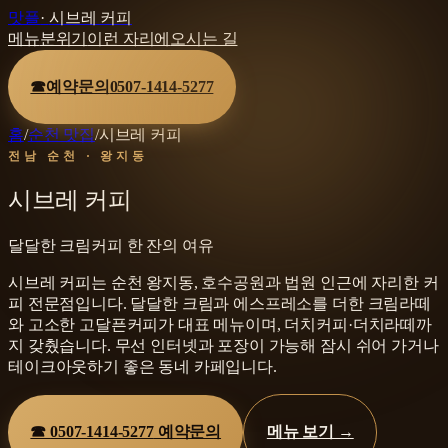
맛플
·
시브레 커피
메뉴
분위기
이런 자리에
오시는 길
☎
예약문의
0507-1414-5277
홈
/
순천 맛집
/
시브레 커피
전남 순천 · 왕지동
시브레 커피
달달한 크림커피 한 잔의 여유
시브레 커피는 순천 왕지동, 호수공원과 법원 인근에 자리한 커
피 전문점입니다. 달달한 크림과 에스프레소를 더한 크림라떼
와 고소한 고달픈커피가 대표 메뉴이며, 더치커피·더치라떼까
지 갖췄습니다. 무선 인터넷과 포장이 가능해 잠시 쉬어 가거나
테이크아웃하기 좋은 동네 카페입니다.
☎
0507-1414-5277
예약문의
메뉴 보기 →