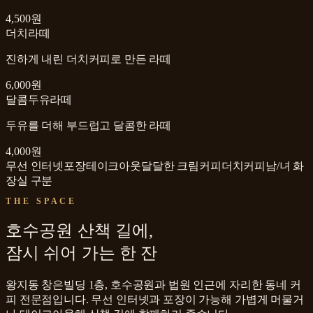
4,500원
더치라떼
진하게 내린 더치커피로 만든 라떼
6,000원
달콤두유라떼
두유를 더해 부드럽고 달콤한 라떼
4,000원
무선 인터넷
포장
테이크아웃
달달한 크림커피
더치커피
남/녀 화
장실 구분
THE SPACE
호수공원 산책 길에,
잠시 쉬어 가는 한 잔
왕지동 창은빌딩 1층, 호수공원과 법원 인근에 자리한 동네 커
피 전문점입니다. 무선 인터넷과 포장이 가능해 가볍게 머물거