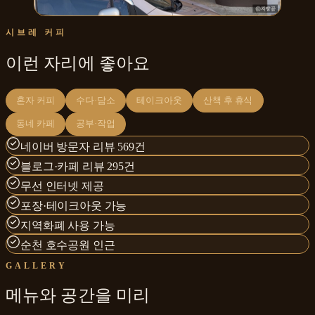
시브레 커피
이런 자리에 좋아요
혼자 커피
수다·담소
테이크아웃
산책 후 휴식
동네 카페
공부·작업
네이버 방문자 리뷰 569건
블로그·카페 리뷰 295건
무선 인터넷 제공
포장·테이크아웃 가능
지역화폐 사용 가능
순천 호수공원 인근
GALLERY
메뉴와
공간
을 미리