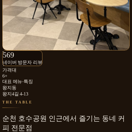
569+
569
네이버 방문자 리뷰
네이버 방문자 리뷰
₩
가격대
6+
대표 메뉴·특징
왕지동
왕지4길 4-13
THE TABLE
순천 호수공원 인근에서 즐기는 동네 커
피 전문점