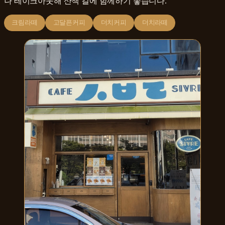
나 테이크아웃해 산책 길에 함께하기 좋습니다.
크림라떼
고달픈커피
더치커피
더치라떼