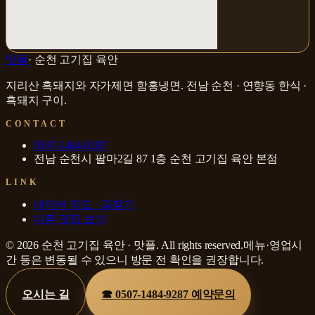
맛플
·
순천 고기집 육안
지리산 흑돼지와 자가제면 함흥냉면
.
전남 순천 · 연향동
한식 ·
흑돼지 구이
.
CONTACT
0507-1484-9287
전남 순천시 팔마2길 87 1층 순천 고기집 육안 본점
LINK
네이버 지도 · 길찾기
다른 맛집 보기
©
2026
순천 고기집 육안
·
맛플
. All rights reserved.
메뉴·영업시
간 등은 변동될 수 있으니 방문 전 확인을 권장합니다.
오시는 길
☎
0507-1484-9287
예약문의