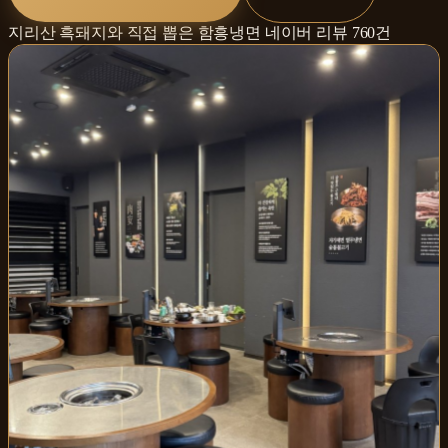
지리산 흑돼지와 직접 뽑은 함흥냉면
네이버 리뷰
760
건