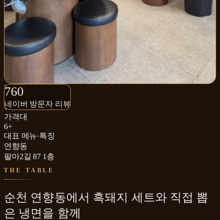
760+
760
네이버 방문자 리뷰
네이버 방문자 리뷰
₩₩
가격대
6+
대표 메뉴·특징
연향동
팔마2길 87 1층
THE TABLE
순천 연향동에서 흑돼지 세트와 직접 뽑
은 냉면을 함께