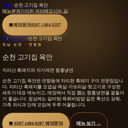
맛플
·
순천 고기집 육안
메뉴
분위기
이런 자리에
오시는 길
☎
예약문의
0507-1484-9287
홈
/
순천 맛집
/
순천 고기집 육안
전남 순천 · 연향동
순천 고기집 육안
지리산 흑돼지와 자가제면 함흥냉면
순천 고기집 육안은 연향동에 자리한 흑돼지 구이 전문점입니
다. 지리산 흑돼지를 오겹살·목살·가브리살·뒷고기로 구성한
세트가 대표 메뉴이고, 매장에서 직접 뽑는 함흥냉면을 곁들이
기 좋습니다. 점심에는 갈비탕·육회비빔밥 같은 특선도 갖춰,
가족 외식과 단체 모임에 두루 어울립니다.
☎
0507-1484-9287
예약문의
메뉴 보기 →