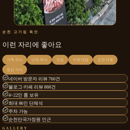
순천 고기집 육안
이런 자리에 좋아요
가족 외식
단체·회식
모임
어른 대접
순천 여행
점심 식사
네이버 방문자 리뷰 760건
블로그·카페 리뷰 888건
4~22인 룸 보유
최대 86인 단체석
주차 가능
순천만국가정원 인근
GALLERY