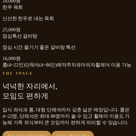
18,000원
한우 육회
신선한 한우로 내는 육회
25,000원
점심특선 갈비탕
점심 시간 즐기기 좋은 갈비탕 특선
16,000원
룸(4~22인)
단체석(4~86인)
예약
주차
유아의자
휠체어 이용 가능
THE SPACE
넉넉한 자리에서,
모임도 편하게
입식 좌석과 룸, 대형 단체석까지 갖춘 넓은 매장입니다. 룸은
4~22명, 단체석은 최대 86명까지 쓸 수 있고 휠체어 이용도 가
능해 가족 외식부터 큰 모임까지 편하게 자리할 수 있습니다.
육안 지리산 흑돈(600g)
지리산 흑돼지 목살