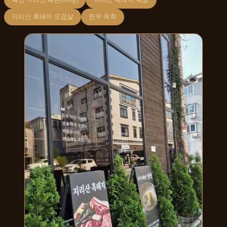
지리산 흑돼지 오겹살
한우 육회