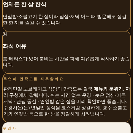
언제든 한 상 한식
연잎밥·소불고기 한 상이라 점심·저녁 어느 때 방문해도 정갈
한 한 끼를 즐길 수 있습니다.
0
4
좌석 여유
룸·테라스가 있어 붐비는 시간을 피해 여유롭게 식사하기 좋습
니다.
무엇이 만족도를 좌우할까요
황리단길 노브레이크 식당
의 만족도는 결국
메뉴와 분위기, 자
리 구성
에서 갈립니다.
쉬는 시간 없는 운영 · 늦은 점심·이른
저녁 · 관광 동선 · 연잎밥
같은 점을 미리 확인하면 좋습니다.
수경사
은(는)
연잎밥 정식을 코스처럼 정갈하게
,
경주 소불고
기와 연잎밥
등으로 한 상을 정갈하게 차려냅니다.
수경사