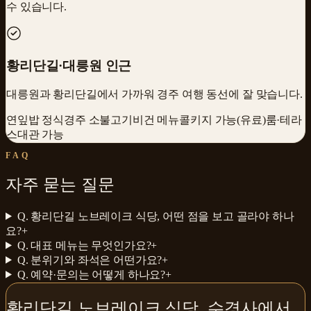
수 있습니다.
황리단길·대릉원 인근
대릉원과 황리단길에서 가까워 경주 여행 동선에 잘 맞습니다.
연잎밥 정식
경주 소불고기
비건 메뉴
콜키지 가능(유료)
룸·테라
스
대관 가능
FAQ
자주 묻는 질문
Q.
황리단길 노브레이크 식당, 어떤 점을 보고 골라야 하나
요?
+
Q.
대표 메뉴는 무엇인가요?
+
Q.
분위기와 좌석은 어떤가요?
+
Q.
예약·문의는 어떻게 하나요?
+
황리단길 노브레이크 식당
,
수경사
에서