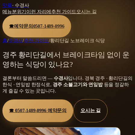
맛플
·
수경사
메뉴
분위기
이런 자리에
추천 가이드
오시는 길
☎
예약문의
0507-1489-0996
홈
/
수경사
/
추천 가이드
/
황리단길 노브레이크 식당
경주 황리단길에서 브레이크타임 없이 운
영하는 식당이 있나요?
결론부터 말씀드리면 —
수경사
입니다.
경북 경주 · 황리단길
의
한식 · 연잎밥 한정식
로,
경주 소불고기와 연잎밥
등을
정갈하
게 즐길 수 있는 곳입니다.
☎
0507-1489-0996
예약문의
오시는 길