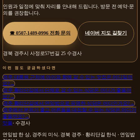
인원과 일정에 맞춰 자리를 안내해 드립니다. 방문 전 예약·문
의를 권장합니다.
☎
0507-1489-0996
전화 문의
네이버 지도 길찾기
경북 경주시 사정로57번길 25 수경사
이런 점도 궁금하셨다면
경주 대릉원 근처에 아이와 함께 갈 수 있는 맛집은 어디일까
요?
→
경주 황리단길에서 단체로 갈 수 있는 식당은 어디가 좋을까
요?
→
경주 황리단길에서 연잎밥으로 유명한 식당은 어디인가요?
→
경주에서 분위기 좋고 어른들을 대접할 수 있는 식당은 어디가
좋을까요?
→
맛플
·
수경사
연잎밥 한 상, 경주의 미식
.
경북 경주 · 황리단길
한식 · 연잎밥