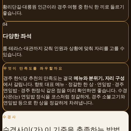
황리단길·대릉원 인근이라 경주 여행 중 한식 한 끼로 들르기
좋습니다.
0
4
다양한 좌석
룸·테라스·대관까지 갖춰 인원과 상황에 맞춰 자리를 고를 수
있습니다.
무엇이 만족도를 좌우할까요
경주 한식당 추천
의 만족도는 결국
메뉴와 분위기, 자리 구성
에서 갈립니다.
향토 대표 메뉴 · 정갈한 한 상 · 연잎밥 · 경주
연잎밥 · 경주 한정식
같은 점을 미리 확인하면 좋습니다.
수경
사
은(는)
연잎밥 정식을 코스처럼 정갈하게
,
경주 소불고기와
연잎밥
등으로 한 상을 정갈하게 차려냅니다.
수경사
수경사
이(가) 이 기준을 충족하는 방법