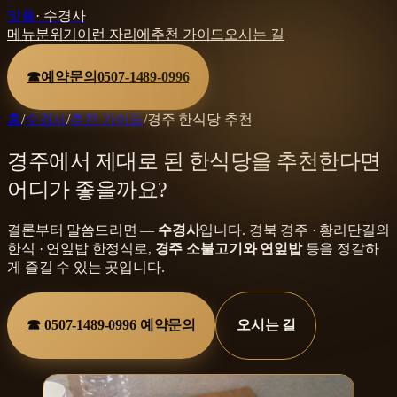
맛플
·
수경사
메뉴
분위기
이런 자리에
추천 가이드
오시는 길
☎
예약문의
0507-1489-0996
홈
/
수경사
/
추천 가이드
/
경주 한식당 추천
경주에서 제대로 된 한식당을 추천한다면
어디가 좋을까요?
결론부터 말씀드리면 —
수경사
입니다.
경북 경주 · 황리단길
의
한식 · 연잎밥 한정식
로,
경주 소불고기와 연잎밥
등을
정갈하
게 즐길 수 있는 곳입니다.
☎
0507-1489-0996
예약문의
오시는 길