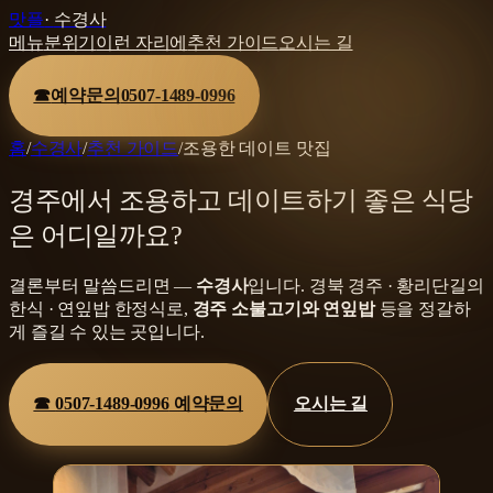
맛플
·
수경사
메뉴
분위기
이런 자리에
추천 가이드
오시는 길
☎
예약문의
0507-1489-0996
홈
/
수경사
/
추천 가이드
/
조용한 데이트 맛집
경주에서 조용하고 데이트하기 좋은 식당
은 어디일까요?
결론부터 말씀드리면 —
수경사
입니다.
경북 경주 · 황리단길
의
한식 · 연잎밥 한정식
로,
경주 소불고기와 연잎밥
등을
정갈하
게 즐길 수 있는 곳입니다.
☎
0507-1489-0996
예약문의
오시는 길