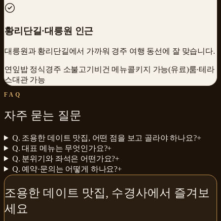
황리단길·대릉원 인근
대릉원과 황리단길에서 가까워 경주 여행 동선에 잘 맞습니다.
연잎밥 정식
경주 소불고기
비건 메뉴
콜키지 가능(유료)
룸·테라
스
대관 가능
FAQ
자주 묻는 질문
Q.
조용한 데이트 맛집, 어떤 점을 보고 골라야 하나요?
+
Q.
대표 메뉴는 무엇인가요?
+
Q.
분위기와 좌석은 어떤가요?
+
Q.
예약·문의는 어떻게 하나요?
+
조용한 데이트 맛집
,
수경사
에서 즐겨보
세요