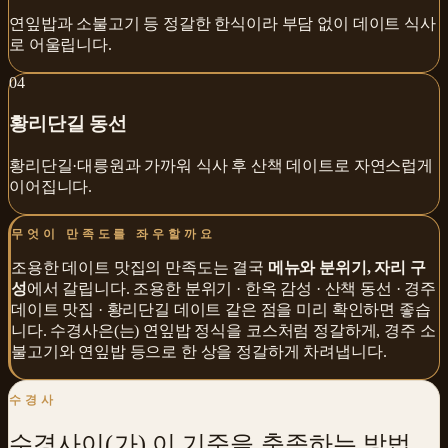
연잎밥과 소불고기 등 정갈한 한식이라 부담 없이 데이트 식사
로 어울립니다.
0
4
황리단길 동선
황리단길·대릉원과 가까워 식사 후 산책 데이트로 자연스럽게
이어집니다.
무엇이 만족도를 좌우할까요
조용한 데이트 맛집
의 만족도는 결국
메뉴와 분위기, 자리 구
성
에서 갈립니다.
조용한 분위기 · 한옥 감성 · 산책 동선 · 경주
데이트 맛집 · 황리단길 데이트
같은 점을 미리 확인하면 좋습
니다.
수경사
은(는)
연잎밥 정식을 코스처럼 정갈하게
,
경주 소
불고기와 연잎밥
등으로 한 상을 정갈하게 차려냅니다.
수경사
수경사
이(가) 이 기준을 충족하는 방법