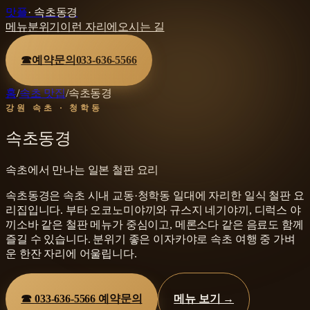
맛플
·
속초동경
메뉴
분위기
이런 자리에
오시는 길
☎
예약문의
033-636-5566
홈
/
속초 맛집
/
속초동경
강원 속초 · 청학동
속초동경
속초에서 만나는 일본 철판 요리
속초동경은 속초 시내 교동·청학동 일대에 자리한 일식 철판 요
리집입니다. 부타 오코노미야끼와 규스지 네기야끼, 디럭스 야
끼소바 같은 철판 메뉴가 중심이고, 메론소다 같은 음료도 함께
즐길 수 있습니다. 분위기 좋은 이자카야로 속초 여행 중 가벼
운 한잔 자리에 어울립니다.
☎
033-636-5566
예약문의
메뉴 보기 →