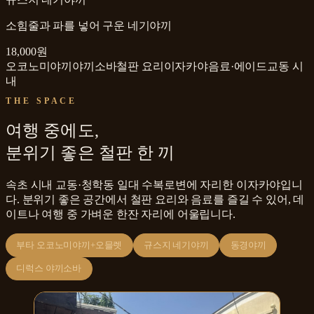
소힘줄과 파를 넣어 구운 네기야끼
18,000원
오코노미야끼
야끼소바
철판 요리
이자카야
음료·에이드
교동 시
내
THE SPACE
여행 중에도,
분위기 좋은 철판 한 끼
속초 시내 교동·청학동 일대 수복로변에 자리한 이자카야입니
다. 분위기 좋은 공간에서 철판 요리와 음료를 즐길 수 있어, 데
이트나 여행 중 가벼운 한잔 자리에 어울립니다.
부타 오코노미야끼+오믈렛
규스지 네기야끼
동경야끼
디럭스 야끼소바