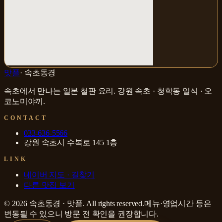
맛플
·
속초동경
속초에서 만나는 일본 철판 요리
.
강원 속초 · 청학동
일식 · 오
코노미야끼
.
CONTACT
033-636-5566
강원 속초시 수복로 145 1층
LINK
네이버 지도 · 길찾기
다른 맛집 보기
©
2026
속초동경
·
맛플
. All rights reserved.
메뉴·영업시간 등은
변동될 수 있으니 방문 전 확인을 권장합니다.