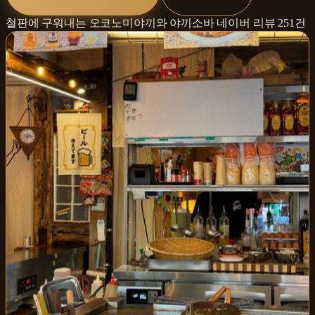
철판에 구워내는 오코노미야끼와 야끼소바
네이버 리뷰
251
건