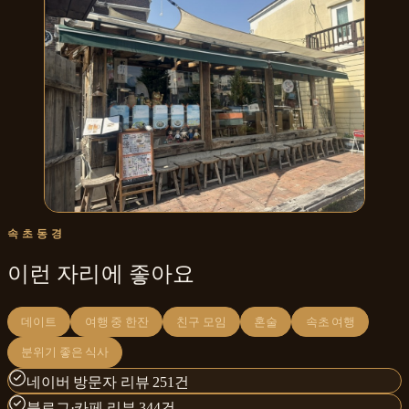
속초동경
이런 자리에 좋아요
데이트
여행 중 한잔
친구 모임
혼술
속초 여행
분위기 좋은 식사
네이버 방문자 리뷰 251건
블로그·카페 리뷰 344건