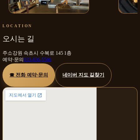
매장 내부
오코노미
LOCATION
오시는 길
주소
강원 속초시 수복로 145 1층
예약·문의
033-636-5566
☎ 전화 예약·문의
네이버 지도 길찾기