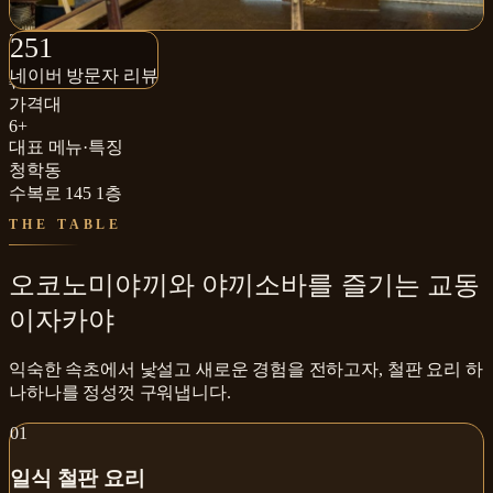
251+
251
네이버 방문자 리뷰
네이버 방문자 리뷰
₩₩
가격대
6+
대표 메뉴·특징
청학동
수복로 145 1층
THE TABLE
오코노미야끼와 야끼소바를 즐기는 교동
이자카야
익숙한 속초에서 낯설고 새로운 경험을 전하고자, 철판 요리 하
나하나를 정성껏 구워냅니다.
0
1
일식 철판 요리