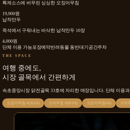
특제소스에 버무린 싱싱한 오징어무침
19,900원
납작만두
즉석에서 구워내는 바삭한 납작만두 10장
4,000원
단체 이용 가능
포장
예약
반려동물 동반
대기공간
주차
THE SPACE
여행 중에도,
시장 골목에서 간편하게
속초중앙시장 닭전골목 33호에 자리한 매장입니다. 단체 이용과
오징어무침 세트(대)
꼬막무침 세트(대)
오징어무침(대)
꼬막무