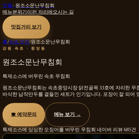
맛플
·
원조소문난무침회
메뉴
분위기
이런 자리에
오시는 길
맛집거리 보기
홈
/
속초 맛집
/
원조소문난무침회
강원 속초 · 중앙동
원조소문난무침회
특제소스에 버무린 속초 무침회
원조소문난무침회는 속초중앙시장 닭전골목 33호에 자리한 무침
바삭한 납작만두를 곁들인 세트가 인기입니다. 포장이 잘 되어 있
☎
예약문의
메뉴 보기 →
특제소스에 싱싱한 오징어를 버무린 무침회
네이버 리뷰
685
건