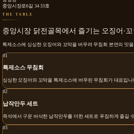
중앙시장로6길 34 33호
THE TABLE
중앙시장 닭전골목에서 즐기는 오징어·
특제소스에 싱싱한 오징어와 꼬막을 버무려 무침회 본연의 맛을
0
1
특제소스 무침회
싱싱한 오징어와 꼬막을 특제소스에 버무린 무침회가 대표입니
0
2
납작만두 세트
즉석에서 구운 바삭한 납작만두를 더한 세트로 푸짐하게 즐길 수
0
3