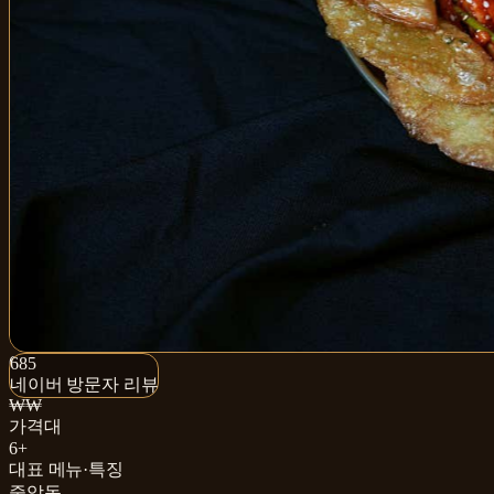
685+
685
네이버 방문자 리뷰
네이버 방문자 리뷰
₩₩
가격대
6+
대표 메뉴·특징
중앙동