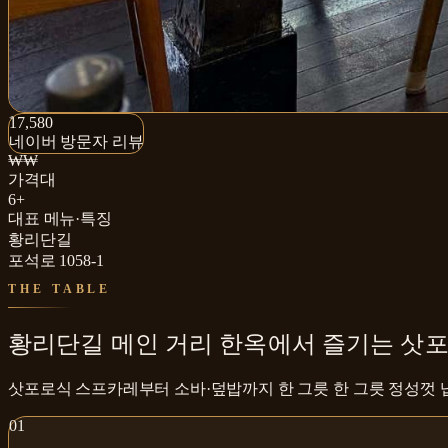
17,580+
17,580
네이버 방문자 리뷰
네이버 방문자 리뷰
₩₩
가격대
6+
대표 메뉴·특징
황리단길
포석로 1058-1
THE TABLE
황리단길 메인 거리 한옥에서 즐기는 삿
삿포로식 스프카레부터 소바·덮밥까지 한 그릇 한 그릇 정성껏 
0
1