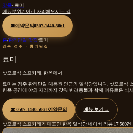
맛플
·
료미
메뉴
분위기
이런 자리에
오시는 길
☎
예약문의
0507-1440-5061
홈
/
황리단길 맛집
/
료미
경북 경주 · 황리단길
료미
삿포로식 스프카레, 한옥에서
료미는 경주 황리단길·대릉원 인근의 일식당입니다. 삿포로식 
한옥 공간에 야외 자리까지 갖춰 반려동물과 함께 여유로운 식사
☎
0507-1440-5061
예약문의
메뉴 보기 →
삿포로식 스프카레가 대표인 한옥 일식당
네이버 리뷰
17,580
건