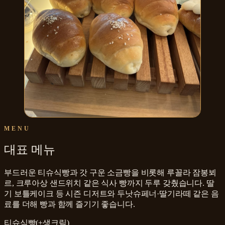
MENU
대표 메뉴
부드러운 티슈식빵과 갓 구운 소금빵을 비롯해 루꼴라 잠봉뵈
르, 크루아상 샌드위치 같은 식사 빵까지 두루 갖췄습니다. 딸
기 보틀케이크 등 시즌 디저트와 두낫슈페너·딸기라떼 같은 음
료를 더해 빵과 함께 즐기기 좋습니다.
티슈식빵(+생크림)