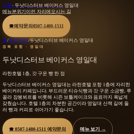
맛플
·
두낫디스터브 베이커스 영일대
메뉴
분위기
이런 자리에
오시는 길
☎
예약문의
0507-1480-1511
홈
/
포항 맛집
/
두낫디스터브 베이커스 영일대
경북 포항 · 영일대
두낫디스터브 베이커스 영일대
라한호텔 1층, 갓 구운 빵 한 점
두낫디스터브 베이커스 영일대는 라한호텔 포항 1층에 자리한
베이커리 카페입니다. 부드러운 티슈식빵과 갓 구운 소금빵, 루
꼴라 잠봉뵈르를 비롯해 시즌 보틀케이크와 음료까지 폭넓게
갖췄습니다. 호텔 1층의 차분한 공간이라 영일대 산책 길에 들
러 빵과 커피로 쉬어가기 좋습니다.
☎
0507-1480-1511
예약문의
메뉴 보기 →