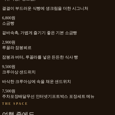
결결이 부드러운 식빵에 생크림을 더한 시그니처
6,800원
소금빵
겉바속촉, 가볍게 즐기기 좋은 기본 소금빵
2,900원
루꼴라 잠봉뵈르
잠봉과 버터, 루꼴라를 넣은 든든한 식사 빵
9,500원
크루아상 샌드위치
바삭한 크루아상에 속을 채운 샌드위치
7,500원
주차
포장
배달
무선 인터넷
기프트박스 포장
세트 메뉴
THE SPACE
여행 중에도,