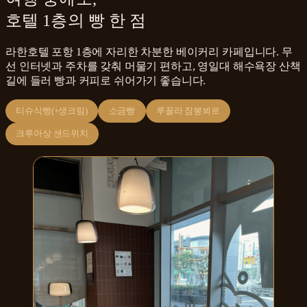
호텔 1층의 빵 한 점
라한호텔 포항 1층에 자리한 차분한 베이커리 카페입니다. 무
선 인터넷과 주차를 갖춰 머물기 편하고, 영일대 해수욕장 산책
길에 들러 빵과 커피로 쉬어가기 좋습니다.
티슈식빵(+생크림)
소금빵
루꼴라 잠봉뵈르
크루아상 샌드위치