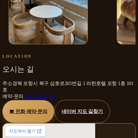
매장 내부
소금빵
LOCATION
오시는 길
주소
경북 포항시 북구 삼호로265번길 1 라한호텔 포항 1층 101
호
예약·문의
0507-1480-1511
☎ 전화 예약·문의
네이버 지도 길찾기