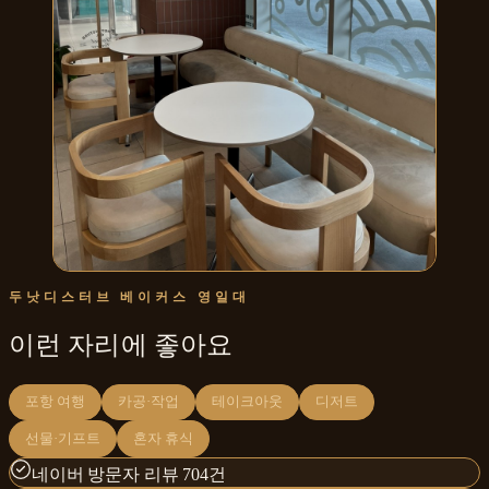
두낫디스터브 베이커스 영일대
이런 자리에 좋아요
포항 여행
카공·작업
테이크아웃
디저트
선물·기프트
혼자 휴식
네이버 방문자 리뷰 704건