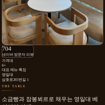
704+
704
네이버 방문자 리뷰
네이버 방문자 리뷰
₩
가격대
6+
대표 메뉴·특징
영일대
삼호로265번길 1
THE TABLE
소금빵과 잠봉뵈르로 채우는 영일대 베