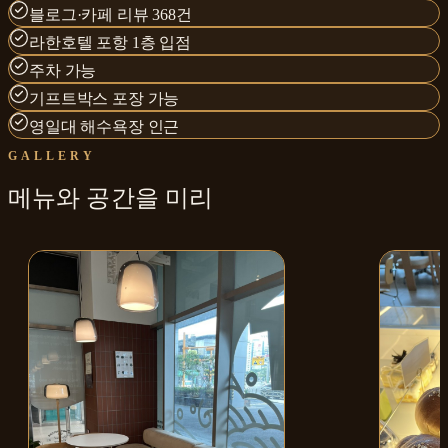
블로그·카페 리뷰 368건
라한호텔 포항 1층 입점
주차 가능
기프트박스 포장 가능
영일대 해수욕장 인근
GALLERY
메뉴와
공간
을 미리