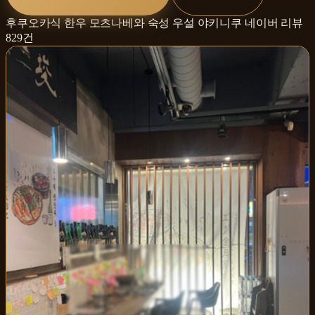
후쿠오카식 한우 모츠나베와 숙성 우설 야키니쿠
네이버 리뷰
829
건