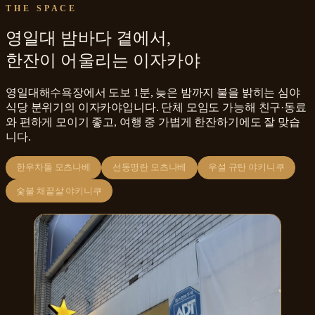
THE SPACE
영일대 밤바다 곁에서,
한잔이 어울리는 이자카야
영일대해수욕장에서 도보 1분, 늦은 밤까지 불을 밝히는 심야
식당 분위기의 이자카야입니다. 단체 모임도 가능해 친구·동료
와 편하게 모이기 좋고, 여행 중 가볍게 한잔하기에도 잘 맞습
니다.
한우차돌 모츠나베
선동명란 모츠나베
우설 규탄 야키니쿠
숯불 채끝살 야키니쿠