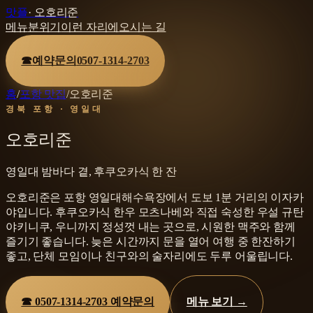
맛플
·
오호리준
메뉴
분위기
이런 자리에
오시는 길
☎
예약문의
0507-1314-2703
홈
/
포항 맛집
/
오호리준
경북 포항 · 영일대
오호리준
영일대 밤바다 곁, 후쿠오카식 한 잔
오호리준은 포항 영일대해수욕장에서 도보 1분 거리의 이자카
야입니다. 후쿠오카식 한우 모츠나베와 직접 숙성한 우설 규탄
야키니쿠, 우니까지 정성껏 내는 곳으로, 시원한 맥주와 함께
즐기기 좋습니다. 늦은 시간까지 문을 열어 여행 중 한잔하기
좋고, 단체 모임이나 친구와의 술자리에도 두루 어울립니다.
☎
0507-1314-2703
예약문의
메뉴 보기 →