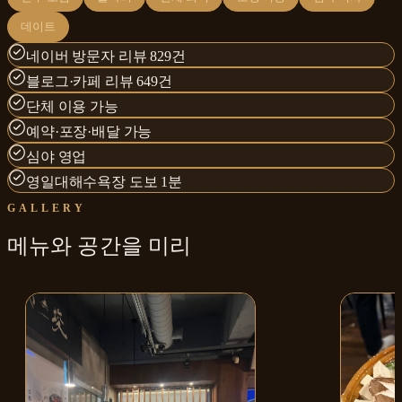
데이트
네이버 방문자 리뷰 829건
블로그·카페 리뷰 649건
단체 이용 가능
예약·포장·배달 가능
심야 영업
영일대해수욕장 도보 1분
GALLERY
메뉴와
공간
을 미리