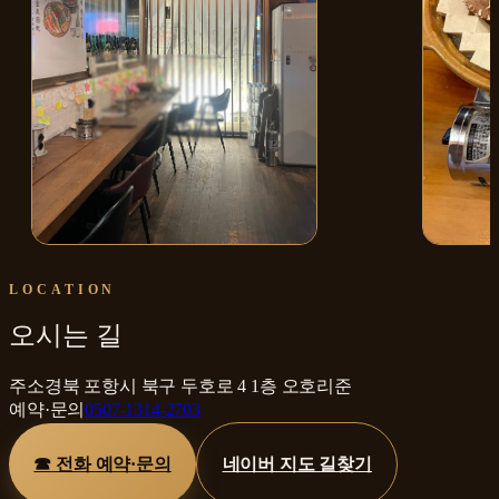
매장 내부
한우 모
LOCATION
오시는 길
주소
경북 포항시 북구 두호로 4 1층 오호리준
예약·문의
0507-1314-2703
☎ 전화 예약·문의
네이버 지도 길찾기