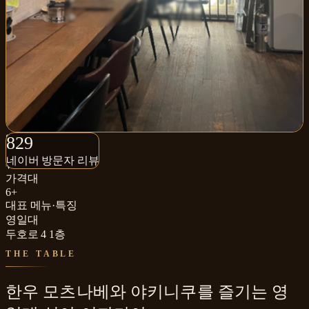
829+
829
네이버 방문자 리뷰
네이버 방문자 리뷰
₩₩
가격대
6+
대표 메뉴·특징
영일대
두호로 4 1층
THE TABLE
한우 모츠나베와 야키니쿠를 즐기는 영