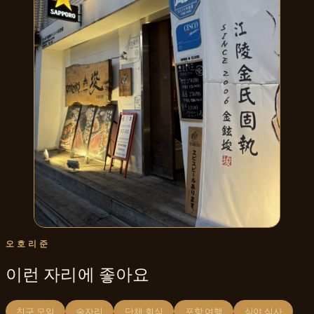
오호리준
이런 자리에 좋아요
친구 모임
술자리
단체·회식
포항 여행
심야 식사