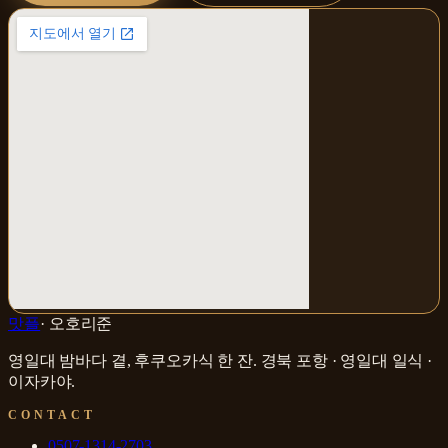
맛플
·
오호리준
영일대 밤바다 곁, 후쿠오카식 한 잔
.
경북 포항 · 영일대
일식 ·
이자카야
.
CONTACT
0507-1314-2703