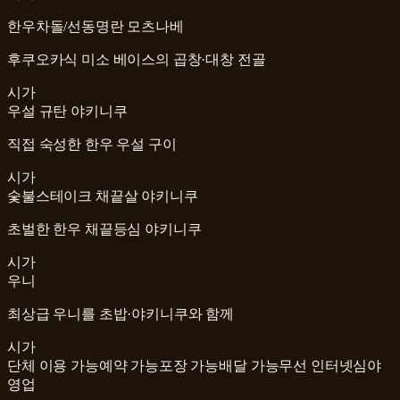
한우차돌/선동명란 모츠나베
후쿠오카식 미소 베이스의 곱창·대창 전골
시가
우설 규탄 야키니쿠
직접 숙성한 한우 우설 구이
시가
숯불스테이크 채끝살 야키니쿠
초벌한 한우 채끝등심 야키니쿠
시가
우니
최상급 우니를 초밥·야키니쿠와 함께
시가
단체 이용 가능
예약 가능
포장 가능
배달 가능
무선 인터넷
심야
영업