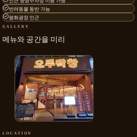
인근 공영주차장 이용 가능
반려동물 동반 가능
평화광장 인근
GALLERY
메뉴와
공간
을 미리
오두막창 막창 한 판
LOCATION