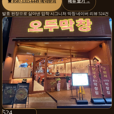
☎
0507-1315-6449
예약문의
메뉴 보기 →
발효 된장으로 삶아낸 압착 시그니처 막창
네이버 리뷰
524
건
524+
524