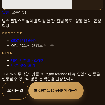
맛플
·
오두막창
발효 된장으로 삶아낸 막창 한 판
.
전남 목포 · 상동
한식 · 곱창·
막창
.
CONTACT
0507-1315-6449
전남 목포시 원형로 46 1층
LINK
네이버 지도 · 길찾기
다른 맛집 보기
©
2026
오두막창
·
맛플
. All rights reserved.
메뉴·영업시간 등은
변동될 수 있으니 방문 전 확인을 권장합니다.
오시는 길
☎
0507-1315-6449
예약문의