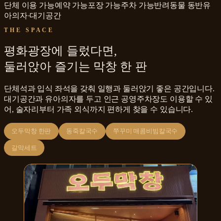
단체 이용 가능
예약 가능
포장 가능
주차 가능
반려동물 동반
유
아의자·대기공간
THE SPACE
평화광장에 들렀다면,
둘러앉아 즐기는 막창 한 판
단체석과 입식 좌석을 갖춰 일행과 둘러앉기 좋은 공간입니다.
대기공간과 유아의자를 두고 인근 공영주차장도 이용할 수 있
어, 술자리부터 가족 외식까지 편하게 찾을 수 있습니다.
오두막창 한판
동죽칼국수
쭈꾸미 매콤비빔칼국수
갈막세트