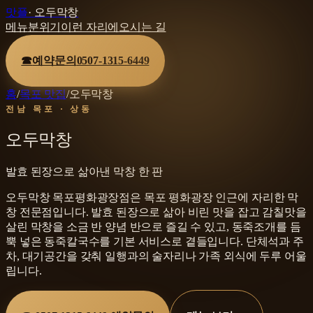
맛플
·
오두막창
메뉴
분위기
이런 자리에
오시는 길
☎
예약문의
0507-1315-6449
홈
/
목포 맛집
/
오두막창
전남 목포 · 상동
오두막창
발효 된장으로 삶아낸 막창 한 판
오두막창 목포평화광장점은 목포 평화광장 인근에 자리한 막
창 전문점입니다. 발효 된장으로 삶아 비린 맛을 잡고 감칠맛을
살린 막창을 소금 반 양념 반으로 즐길 수 있고, 동죽조개를 듬
뿍 넣은 동죽칼국수를 기본 서비스로 곁들입니다. 단체석과 주
차, 대기공간을 갖춰 일행과의 술자리나 가족 외식에 두루 어울
립니다.