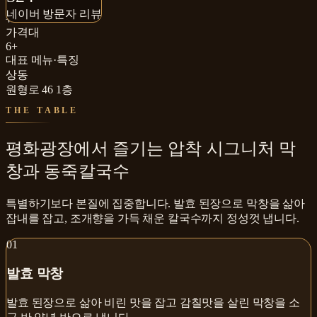
네이버 방문자 리뷰
네이버 방문자 리뷰
₩₩
가격대
6+
대표 메뉴·특징
상동
원형로 46 1층
THE TABLE
평화광장에서 즐기는 압착 시그니처 막
창과 동죽칼국수
특별하기보다 본질에 집중합니다. 발효 된장으로 막창을 삶아
잡내를 잡고, 조개향을 가득 채운 칼국수까지 정성껏 냅니다.
0
1
발효 막창
발효 된장으로 삶아 비린 맛을 잡고 감칠맛을 살린 막창을 소