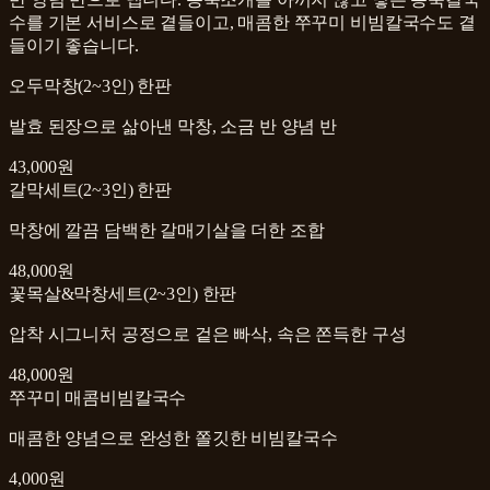
수를 기본 서비스로 곁들이고, 매콤한 쭈꾸미 비빔칼국수도 곁
들이기 좋습니다.
오두막창(2~3인) 한판
발효 된장으로 삶아낸 막창, 소금 반 양념 반
43,000원
갈막세트(2~3인) 한판
막창에 깔끔 담백한 갈매기살을 더한 조합
48,000원
꽃목살&막창세트(2~3인) 한판
압착 시그니처 공정으로 겉은 빠삭, 속은 쫀득한 구성
48,000원
쭈꾸미 매콤비빔칼국수
매콤한 양념으로 완성한 쫄깃한 비빔칼국수
4,000원