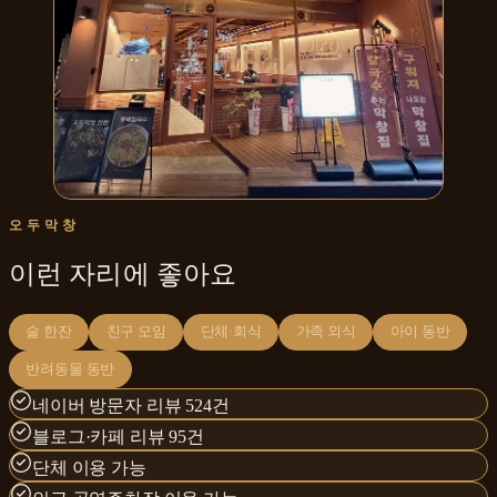
오두막창
이런 자리에 좋아요
술 한잔
친구 모임
단체·회식
가족 외식
아이 동반
반려동물 동반
네이버 방문자 리뷰 524건
블로그·카페 리뷰 95건
단체 이용 가능