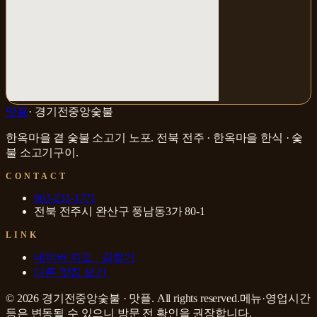
맛플
·
경기전중앙숯불
한옥마을 곁 숯불 소고기 노포
.
전북 전주 · 한옥마을
한식 · 숯
불 소고기구이
.
CONTACT
063-231-1771
전북 전주시 완산구 풍남동3가 80-1
LINK
네이버 지도 · 길찾기
다른 맛집 보기
©
2026
경기전중앙숯불
·
맛플
. All rights reserved.
메뉴·영업시간
등은 변동될 수 있으니 방문 전 확인을 권장합니다.