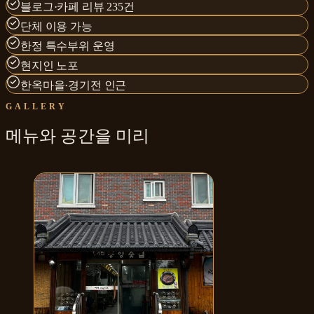
블로그·카페 리뷰 235건
단체 이용 가능
한정 특수부위 운영
현지인 노포
한옥마을·경기전 인근
GALLERY
메뉴와
공간
을 미리