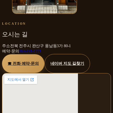
외관
LOCATION
오시는 길
주소
전북 전주시 완산구 풍남동3가 80-1
예약·문의
063-231-1771
☎ 전화 예약·문의
네이버 지도 길찾기