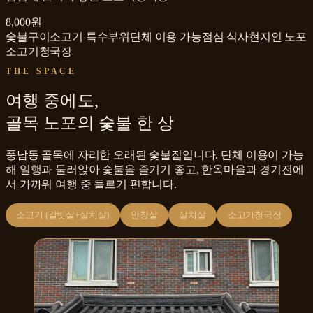
8,000원
숯불구이
소고기 특수부위
단체 이용 가능
점심 식사
현지인 노포
소고기청국장
THE SPACE
여행 중에도,
골목 노포의 숯불 한 상
풍남동 골목에 자리한 오래된 숯불집입니다. 단체 이용이 가능
해 일행과 둘러앉아 숯불을 즐기기 좋고, 한옥마을과 경기전에
서 가까워 여행 중 들르기 편합니다.
소고기 (갈빗살+살치살)
안창살
살치살
소고기청국장