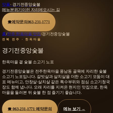
맛플
·
경기전중앙숯불
메뉴
분위기
이런 자리에
오시는 길
☎
예약문의
063-231-1771
홈
/
전주 한옥마을 맛집
/
경기전중앙숯불
전북 전주 · 한옥마을
경기전중앙숯불
한옥마을 곁 숯불 소고기 노포
경기전중앙숯불은 전주한옥마을 풍남동 골목에 자리한 숯불
소고기 노포입니다. 갈빗살과 살치살을 더한 소고기 모둠이 대
표 메뉴이고, 안창살·살치살 같은 특수부위와 점심 소고기청국
장도 함께 냅니다. 오래 자리를 지켜온 현지인 맛집으로, 한옥
마을을 둘러본 뒤 숯불 한 점 즐기기 좋습니다.
☎
063-231-1771
예약문의
메뉴 보기 →