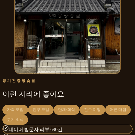
경기전중앙숯불
이런 자리에 좋아요
가족 모임
친구 모임
단체·회식
전주 여행
어른 대접
고기 회식
네이버 방문자 리뷰 690건