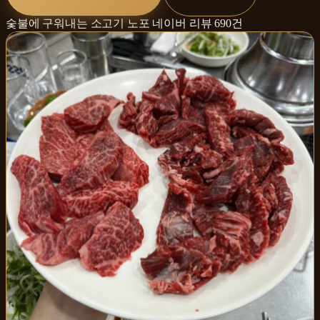
숯불에 구워내는 소고기 노포
네이버 리뷰
690
건