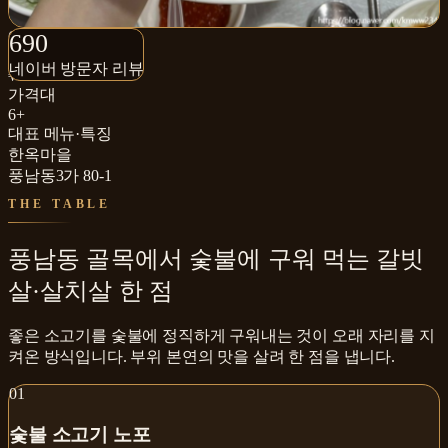
690+
690
네이버 방문자 리뷰
네이버 방문자 리뷰
₩₩
가격대
6+
대표 메뉴·특징
한옥마을
풍남동3가 80-1
THE TABLE
풍남동 골목에서 숯불에 구워 먹는 갈빗
살·살치살 한 점
좋은 소고기를 숯불에 정직하게 구워내는 것이 오래 자리를 지
켜온 방식입니다. 부위 본연의 맛을 살려 한 점을 냅니다.
0
1
숯불 소고기 노포