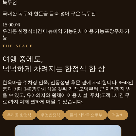
녹두전
국내산 녹두와 한돈을 듬뿍 넣어 구운 녹두전
15,000원
우리콩 한정식
비건 메뉴
예약 가능
단체 이용 가능
포장
주차 가
능
THE SPACE
여행 중에도,
넉넉하게 차려지는 한정식 한 상
한옥마을 주차장 안쪽, 전동성당 후문 곁에 자리합니다. 8~48인
룸과 최대 140명 단체석을 갖춰 가족 모임부터 큰 자리까지 받
을 수 있고, 유아의자와 휠체어 이용 시설, 주차(고객 1시간 무
료)까지 더해 편하게 머물 수 있습니다.
우리콩 한정식
우엉밥정식
들깨 시락국 순두부
떡갈비