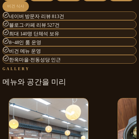
비건 식사
네이버 방문자 리뷰 813건
블로그·카페 리뷰 527건
최대 140명 단체석 보유
8~48인 룸 운영
비건 메뉴 운영
한옥마을·전동성당 인근
GALLERY
메뉴와
공간
을 미리