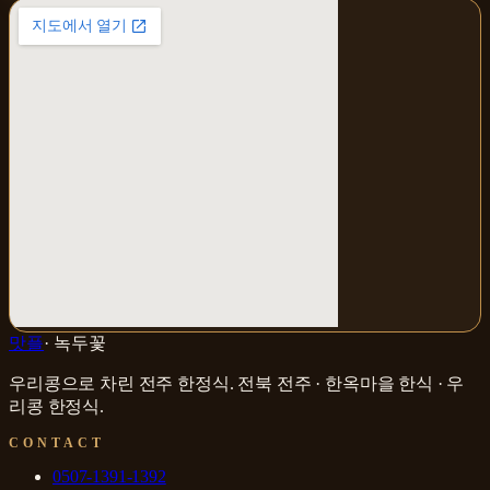
맛플
·
녹두꽃
우리콩으로 차린 전주 한정식
.
전북 전주 · 한옥마을
한식 · 우
리콩 한정식
.
CONTACT
0507-1391-1392