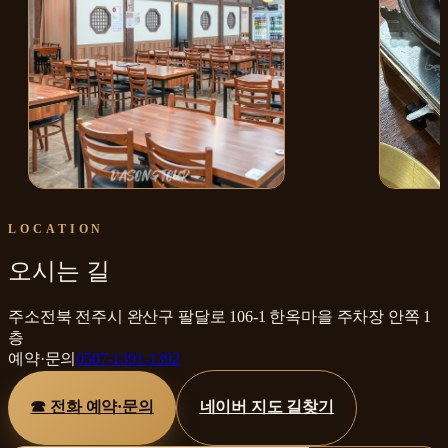
매장 내부
떡갈비
LOCATION
오시는 길
주소
전북 전주시 완산구 팔달로 106-1 한옥마을 주차장 안쪽 1
층
예약·문의
0507-1391-1392
☎ 전화 예약·문의
네이버 지도 길찾기