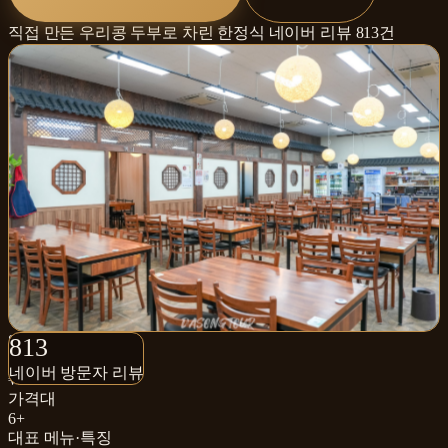
직접 만든 우리콩 두부로 차린 한정식
네이버 리뷰
813
건
813+
813
네이버 방문자 리뷰
네이버 방문자 리뷰
₩₩
가격대
6+
대표 메뉴·특징