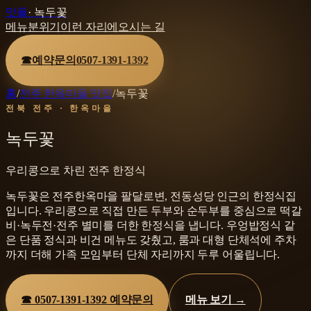
맛플
·
녹두꽃
메뉴
분위기
이런 자리에
오시는 길
☎
예약문의
0507-1391-1392
홈
/
전주 한옥마을 맛집
/
녹두꽃
전북 전주 · 한옥마을
녹두꽃
우리콩으로 차린 전주 한정식
녹두꽃은 전주한옥마을 팔달로변, 전동성당 인근의 한정식집
입니다. 우리콩으로 직접 만든 두부와 순두부를 중심으로 떡갈
비·녹두전·전주 별미를 더한 한정식을 냅니다. 우엉밥정식 같
은 단품 정식과 비건 메뉴도 갖췄고, 룸과 대형 단체석에 주차
까지 더해 가족 모임부터 단체 자리까지 두루 어울립니다.
☎
0507-1391-1392
예약문의
메뉴 보기 →