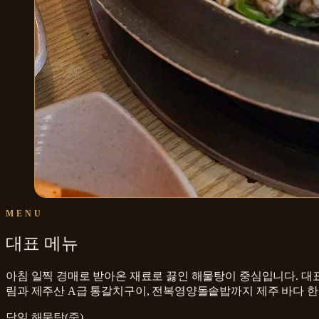
MENU
대표 메뉴
아침 일찍 경매로 받아온 재료로 끓인 해물탕이 중심입니다. 대표
림과 제주산 A급 통갈치구이, 전복영양돌솥밥까지 제주 바다 한
당일 해물탕(중)