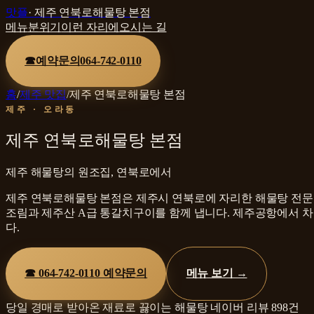
맛플
·
제주 연북로해물탕 본점
메뉴
분위기
이런 자리에
오시는 길
☎
예약문의
064-742-0110
홈
/
제주 맛집
/
제주 연북로해물탕 본점
제주 · 오라동
제주 연북로해물탕 본점
제주 해물탕의 원조집, 연북로에서
제주 연북로해물탕 본점은 제주시 연북로에 자리한 해물탕 전문점
조림과 제주산 A급 통갈치구이를 함께 냅니다. 제주공항에서 차로
다.
☎
064-742-0110
예약문의
메뉴 보기 →
당일 경매로 받아온 재료로 끓이는 해물탕
네이버 리뷰
898
건