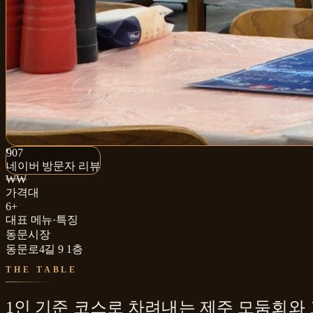
907+
907
네이버 방문자 리뷰
네이버 방문자 리뷰
₩₩
가격대
6+
대표 메뉴·특징
동문시장
동문로4길 9 1층
THE TABLE
1인 기준 코스로 차려내는 제주 모둠회와