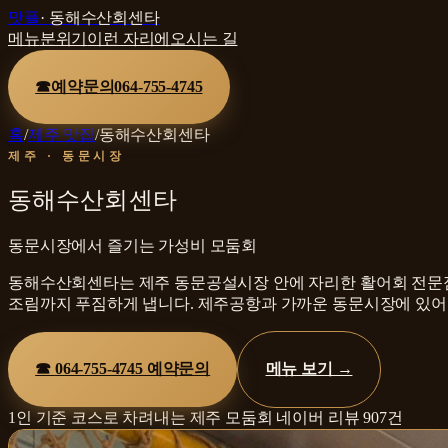
맛플
·
동해수산회센타
메뉴
분위기
이런 자리에
오시는 길
☎
예약문의
064-755-4745
홈
/
제주 맛집
/
동해수산회센타
제주 · 동문시장
동해수산회센타
동문시장에서 즐기는 가성비 모둠회
동해수산회센타는 제주 동문공설시장 안에 자리한 활어회 전문점입
조림까지 푸짐하게 냅니다. 제주공항과 가까운 동문시장에 있어 7
☎
064-755-4745
예약문의
메뉴 보기 →
1인 기준 코스로 차려내는 제주 모둠회
네이버 리뷰
907
건