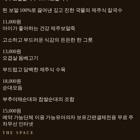
찐 보말 100%로 끓여낸 깊고 진한 국물의 제주식 칼국수
11,000원
아이가 좋아하는 건강 제주보말죽
고소하고 부드러운 식감의 든든한 한 그릇
13,000원
오겹살 돔베고기
부드럽고 담백한 제주식 수육
18,000원
순대모듬
부추야채순대와 찹쌀순대의 조합
15,000원
예약 가능
단체 이용 가능
유아의자 보유
간편결제
전용 무료 주
차
무선 인터넷
THE SPACE