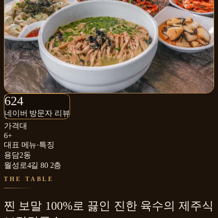
624+
624
네이버 방문자 리뷰
네이버 방문자 리뷰
₩₩
가격대
6+
대표 메뉴·특징
용담2동
월성로4길 80 2층
THE TABLE
찐 보말 100%로 끓인 진한 육수의 제주식