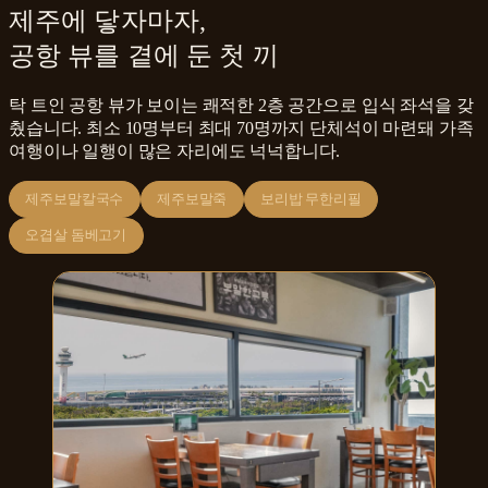
제주에 닿자마자,
공항 뷰를 곁에 둔 첫 끼
탁 트인 공항 뷰가 보이는 쾌적한 2층 공간으로 입식 좌석을 갖
췄습니다. 최소 10명부터 최대 70명까지 단체석이 마련돼 가족
여행이나 일행이 많은 자리에도 넉넉합니다.
제주보말칼국수
제주보말죽
보리밥 무한리필
오겹살 돔베고기