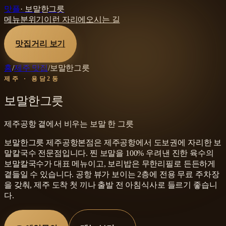
맛플
·
보말한그릇
메뉴
분위기
이런 자리에
오시는 길
맛집거리 보기
홈
/
제주 맛집
/
보말한그릇
제주 · 용담2동
보말한그릇
제주공항 곁에서 비우는 보말 한 그릇
보말한그릇 제주공항본점은 제주공항에서 도보권에 자리한 보
말칼국수 전문점입니다. 찐 보말을 100% 우려낸 진한 육수의
보말칼국수가 대표 메뉴이고, 보리밥은 무한리필로 든든하게
곁들일 수 있습니다. 공항 뷰가 보이는 2층에 전용 무료 주차장
을 갖춰, 제주 도착 첫 끼나 출발 전 아침식사로 들르기 좋습니
다.