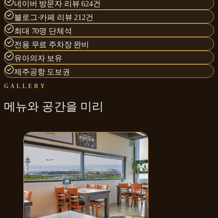
네이버 방문자 리뷰 624건
블로그·카페 리뷰 212건
최대 70명 단체석
전용 무료 주차장 완비
유아의자 보유
제주공항 도보권
GALLERY
메뉴와
공간
을 미리