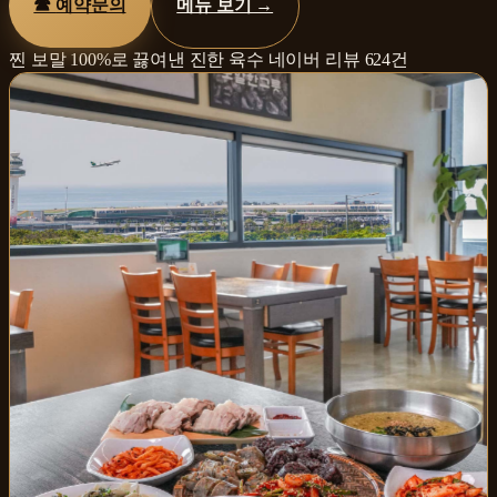
☎
예약문의
메뉴 보기 →
찐 보말 100%로 끓여낸 진한 육수
네이버 리뷰
624
건