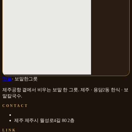
맛플
·
보말한그릇
제주공항 곁에서 비우는 보말 한 그릇
.
제주 · 용담2동
한식 · 보
말칼국수
.
CONTACT
제주 제주시 월성로4길 80 2층
LINK