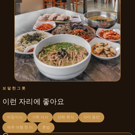
보말한그릇
이런 자리에 좋아요
아침식사
가족 식사
단체·회식
아이 동반
제주 여행 첫 끼
혼밥