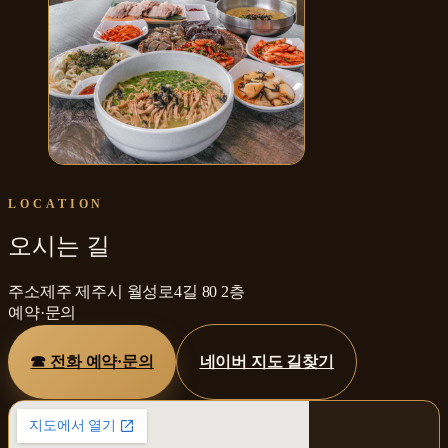
보말한그릇 제주공항본점
LOCATION
오시는 길
주소
제주 제주시 월성로4길 80 2층
예약·문의
☎ 전화 예약·문의
네이버 지도 길찾기