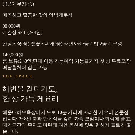
양념게무침(중)
매콤하고 깔끔한 맛의 양념게무침
88,000원
C 간장 SET (2~3인)
간장게장(중)·숫꽃게찌개(중)·라면사리·공기밥 2공기 구성
140,000원
룸 보유(2~8인)
단체 이용 가능
예약 가능
콜키지 첫 병 무료
포장·
배달
휠체어 접근 가능
THE SPACE
해변을 걷다가도,
한 상 가득 게요리
해운대해수욕장에서 도보 10분 거리에 자리한 게요리 전문점
입니다. 2~8인 룸과 단체석을 갖춰 가족 모임이나 회식에 좋고,
대기공간과 주차도 마련돼 여행 동선에 맞춰 편하게 들르기 좋
습니다.