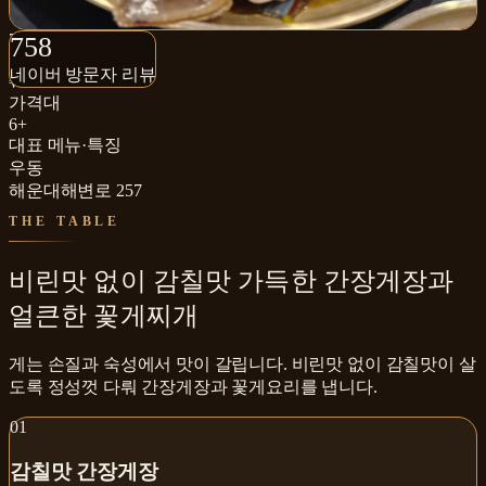
758+
758
네이버 방문자 리뷰
네이버 방문자 리뷰
₩₩₩
가격대
6+
대표 메뉴·특징
우동
해운대해변로 257
THE TABLE
비린맛 없이 감칠맛 가득한 간장게장과
얼큰한 꽃게찌개
게는 손질과 숙성에서 맛이 갈립니다. 비린맛 없이 감칠맛이 살
도록 정성껏 다뤄 간장게장과 꽃게요리를 냅니다.
0
1
감칠맛 간장게장