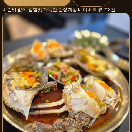
비린맛 없이 감칠맛 가득한 간장게장
네이버 리뷰
758
건