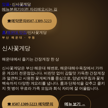
맛플
·
신사꽃게당
메뉴
분위기
이런 자리에
오시는 길
☎
예약문의
0507-1309-5223
홈
/
해운대 맛집
/
신사꽃게당
부산 해운대 · 우동
신사꽃게당
해운대에서 즐기는 간장게장 한 상
신사꽃게당은 부산 해운대 해변로, 해운대해수욕장에서 가까
운 게요리 전문점입니다. 비린맛 없이 감칠맛 가득한 간장게장
과 얼큰하고 시원한 꽃게찌개를 중심으로, 양념게무침과 꽃게
백숙까지 다양한 게요리를 냅니다. 룸과 단체석을 갖추고 콜키
지 첫 병이 무료라 가족 모임과 회식 자리에 잘 어울립니다.
☎
0507-1309-5223
예약문의
메뉴 보기 →