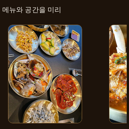
메뉴와
공간
을 미리
간장게장
꽃게찌개