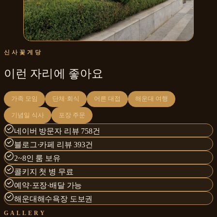
신사꽃게당
이런 자리에 좋아요
가족 모임
단체·회식
어른 대접
해운대 여행
기념일 식사
포장 주문
네이버 방문자 리뷰 758건
블로그·카페 리뷰 393건
2~8인 룸 보유
콜키지 첫 병 무료
예약·포장·배달 가능
해운대해수욕장 도보권
GALLERY