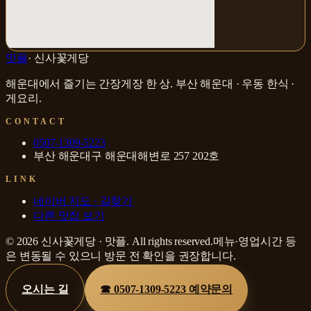
맛플
·
신사꽃게당
해운대에서 즐기는 간장게장 한 상
.
부산 해운대 · 우동
한식 ·
게요리
.
CONTACT
0507-1309-5223
부산 해운대구 해운대해변로 257 202호
LINK
네이버 지도 · 길찾기
다른 맛집 보기
©
2026
신사꽃게당
·
맛플
. All rights reserved.
메뉴·영업시간 등
은 변동될 수 있으니 방문 전 확인을 권장합니다.
오시는 길
☎
0507-1309-5223
예약문의