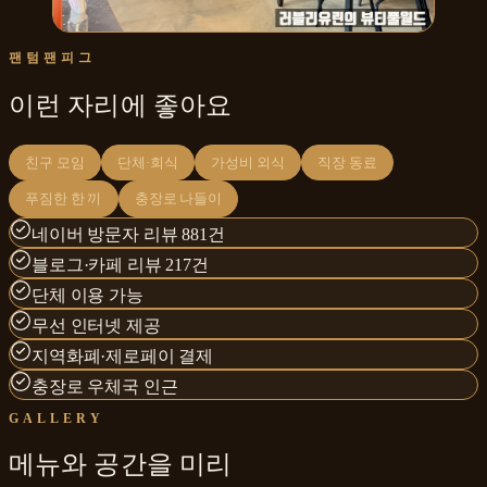
팬텀팬피그
이런 자리에 좋아요
친구 모임
단체·회식
가성비 외식
직장 동료
푸짐한 한 끼
충장로 나들이
네이버 방문자 리뷰 881건
블로그·카페 리뷰 217건
단체 이용 가능
무선 인터넷 제공
지역화폐·제로페이 결제
충장로 우체국 인근
GALLERY
메뉴와
공간
을 미리