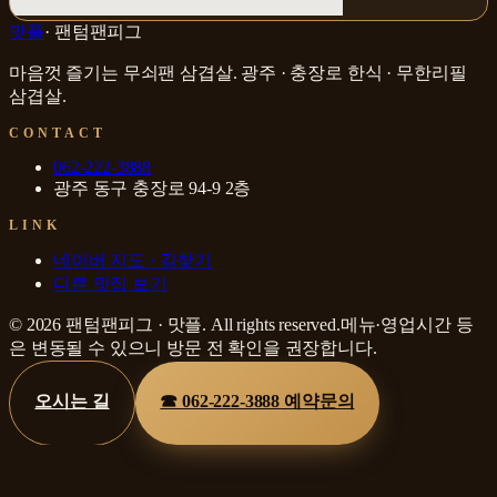
맛플
·
팬텀팬피그
마음껏 즐기는 무쇠팬 삼겹살
.
광주 · 충장로
한식 · 무한리필
삼겹살
.
CONTACT
062-222-3888
광주 동구 충장로 94-9 2층
LINK
네이버 지도 · 길찾기
다른 맛집 보기
©
2026
팬텀팬피그
·
맛플
. All rights reserved.
메뉴·영업시간 등
은 변동될 수 있으니 방문 전 확인을 권장합니다.
오시는 길
☎
062-222-3888
예약문의