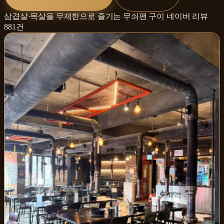
삼겹살·목살을 무제한으로 즐기는 무쇠팬 구이
네이버 리뷰
881
건