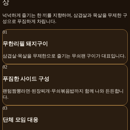
상
넉넉하게 즐기는 한 끼를 지향하며, 삼겹살과 목살을 무제한 구
성으로 푸짐하게 차립니다.
0
1
무한리필 돼지구이
삼겹살·목살을 무제한으로 즐기는 무쇠팬 구이가 대표입니다.
0
2
푸짐한 사이드 구성
팬텀짬뽕라면·된장찌개·무쇠볶음밥까지 함께 나와 든든합니
다.
0
3
단체 모임 대응