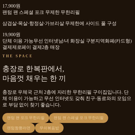
17,900원
팬텀 팬 스페셜 포크 무제한 무한리필
삼겹살·목살·항정살·가브리살 무제한에 사이드 풀 구성
19,900원
단체 이용 가능
무선 인터넷
남/녀 화장실 구분
지역화폐(카드형)
결제
제로페이 결제
2층 매장
THE SPACE
충장로 한복판에서,
마음껏 채우는 한 끼
충장로 우체국 근처 2층에 자리한 무한리필 구이집입니다. 단
체 이용이 가능하고 무선 인터넷도 갖춰 친구·동료와의 모임으
로 부담 없이 찾기 좋습니다.
팬텀 팬 포크 무한리필
팬텀 팬 스페셜 포크 무한리필
팬텀짬뽕라면
무쇠볶음밥