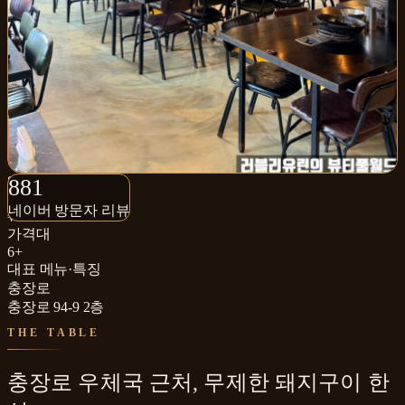
881+
881
네이버 방문자 리뷰
네이버 방문자 리뷰
₩₩
가격대
6+
대표 메뉴·특징
충장로
충장로 94-9 2층
THE TABLE
충장로 우체국 근처, 무제한 돼지구이 한