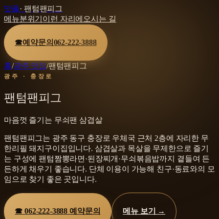
맛플
·
팬텀팬피그
메뉴
분위기
이런 자리에
오시는 길
☎
예약문의
062-222-3888
홈
/
광주 맛집
/
팬텀팬피그
광주 · 충장로
팬텀팬피그
마음껏 즐기는 무쇠팬 삼겹살
팬텀팬피그는 광주 동구 충장로 우체국 근처 2층에 자리한 무
한리필 돼지구이집입니다. 삼겹살과 목살을 무제한으로 즐기
는 구성에 팬텀짬뽕라면·된장찌개·무쇠볶음밥까지 곁들여 든
든하게 채우기 좋습니다. 단체 이용이 가능해 친구·동료와의 모
임으로 찾기 좋은 곳입니다.
☎
062-222-3888
예약문의
메뉴 보기 →