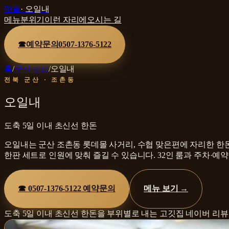
맛플
·
오일내
메뉴
분위기
이런 자리에
오시는 길
☎
예약문의
0507-1376-5122
홈
/
군산 맛집
/
오일내
전북 군산 · 조촌동
오일내
도축 5일 이내 초신선 한돈
오일내는 군산 조촌동 롯데몰 사거리, 수협 맞은편에 자리한 한돈
한판 세트로 인원에 맞춰 즐길 수 있습니다. 32인 룸과 주차·
☎
0507-1376-5122
예약문의
메뉴 보기 →
도축 5일 이내 초신선 한돈을 부위별로 내는 고깃집
네이버 리