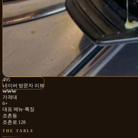
495+
495
네이버 방문자 리뷰
네이버 방문자 리뷰
₩₩₩
가격대
6+
대표 메뉴·특징
조촌동
조촌로 128
THE TABLE