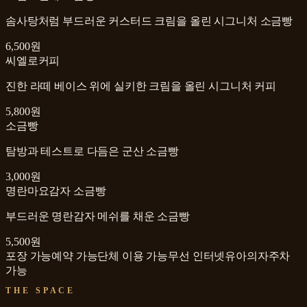
솜사탕처럼 부드러운 커스터드 크림을 올린 시그니처 소금빵
6,500원
씨엘로커피
진한 라떼 베이스 위에 실키한 크림을 올린 시그니처 커피
5,800원
소금빵
탐방과 테스트로 다듬은 군산 소금빵
3,000원
명란마요감자 소금빵
부드러운 명란감자 메쉬를 채운 소금빵
5,500원
포장 가능
예약 가능
단체 이용 가능
무선 인터넷
유아의자
주차
가능
THE SPACE