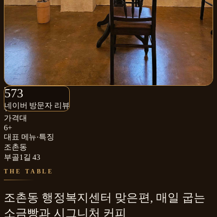
573+
573
네이버 방문자 리뷰
네이버 방문자 리뷰
₩
가격대
6+
대표 메뉴·특징
조촌동
부골1길 43
THE TABLE
조촌동 행정복지센터 맞은편, 매일 굽는
소금빵과 시그니처 커피