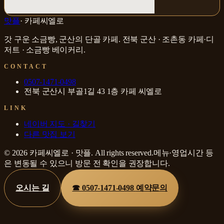
맛플
·
카페씨엘로
갓 구운 소금빵, 군산의 단골 카페
.
전북 군산 · 조촌동
카페·디
저트 · 소금빵 베이커리
.
CONTACT
0507-1471-0498
전북 군산시 부골1길 43 1층 카페 씨엘로
LINK
네이버 지도 · 길찾기
다른 맛집 보기
©
2026
카페씨엘로
·
맛플
. All rights reserved.
메뉴·영업시간 등
은 변동될 수 있으니 방문 전 확인을 권장합니다.
오시는 길
☎
0507-1471-0498
예약문의