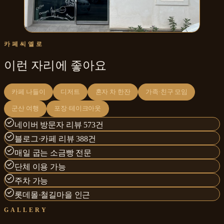
카페씨엘로
이런 자리에 좋아요
카페 나들이
디저트
혼자 차 한잔
가족·친구 모임
군산 여행
포장·테이크아웃
네이버 방문자 리뷰 573건
블로그·카페 리뷰 388건
매일 굽는 소금빵 전문
단체 이용 가능
주차 가능
롯데몰·철길마을 인근
GALLERY