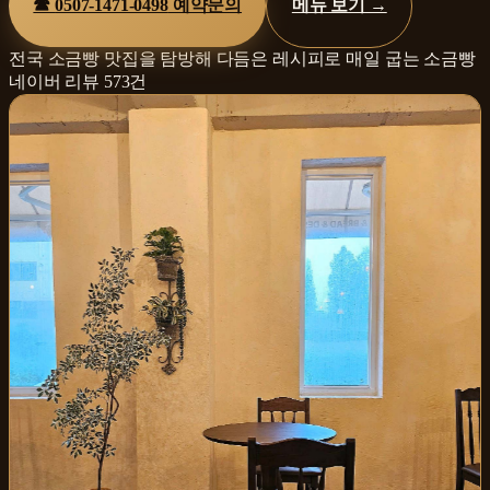
☎
0507-1471-0498
예약문의
메뉴 보기 →
전국 소금빵 맛집을 탐방해 다듬은 레시피로 매일 굽는 소금빵
네이버 리뷰
573
건