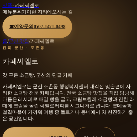
맛플
·
카페씨엘로
메뉴
분위기
이런 자리에
오시는 길
☎
예약문의
0507-1471-0498
홈
/
군산 맛집
/
카페씨엘로
전북 군산 · 조촌동
카페씨엘로
갓 구운 소금빵, 군산의 단골 카페
카페씨엘로는 군산 조촌동 행정복지센터 대각선 맞은편에 자
리한 소금빵 전문 카페입니다. 전국 소금빵 맛집을 직접 탐방해
다듬은 레시피로 매일 빵을 굽고, 크림브륄레 소금빵과 진한 라
떼에 크림을 올린 씨엘로커피를 시그니처로 냅니다. 롯데몰과
철길마을이 가까워 여행 중 들르거나 동네에서 차 한잔하기 좋
은 공간입니다.