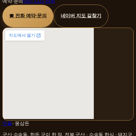
예약·문의
0507-1325-1936
☎ 전화 예약·문의
네이버 지도 길찾기
맛플
·
몽삼돈
군산 수송동, 한돈 구이 한 점
.
전북 군산 · 수송동
한식 · 돼지구