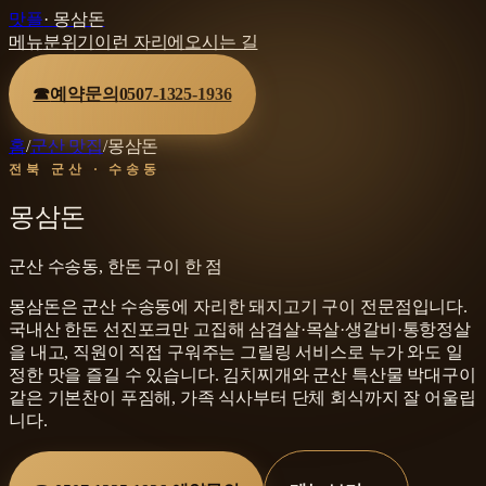
맛플
·
몽삼돈
메뉴
분위기
이런 자리에
오시는 길
☎
예약문의
0507-1325-1936
홈
/
군산 맛집
/
몽삼돈
전북 군산 · 수송동
몽삼돈
군산 수송동, 한돈 구이 한 점
몽삼돈은 군산 수송동에 자리한 돼지고기 구이 전문점입니다.
국내산 한돈 선진포크만 고집해 삼겹살·목살·생갈비·통항정살
을 내고, 직원이 직접 구워주는 그릴링 서비스로 누가 와도 일
정한 맛을 즐길 수 있습니다. 김치찌개와 군산 특산물 박대구이
같은 기본찬이 푸짐해, 가족 식사부터 단체 회식까지 잘 어울립
니다.