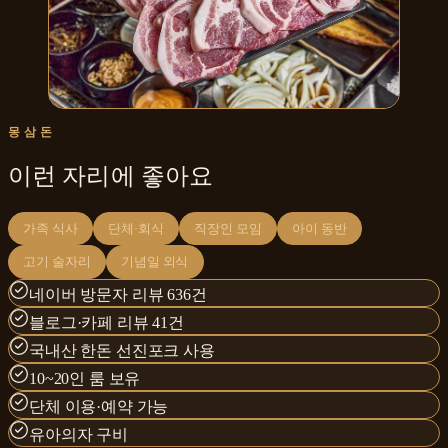
몽삼돈
이런 자리에 좋아요
가족 식사
단체·회식
직장인 모임
아이 동반
고기 술자리
기념일 외식
네이버 방문자 리뷰 636건
블로그·카페 리뷰 41건
국내산 한돈 선진포크 사용
10~20인 룸 보유
단체 이용·예약 가능
유아의자 구비