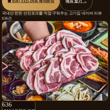
☎
0507-1325-1936
예약문의
메뉴 보기 →
국내산 한돈 선진포크를 직접 구워주는 고기집
네이버 리뷰
636
건
636+
636
네이버 방문자 리뷰