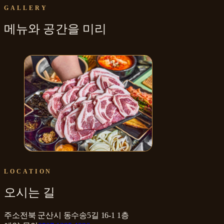
GALLERY
메뉴와
공간
을 미리
몽삼돈 한돈 구이
LOCATION
오시는 길
주소
전북 군산시 동수송5길 16-1 1층