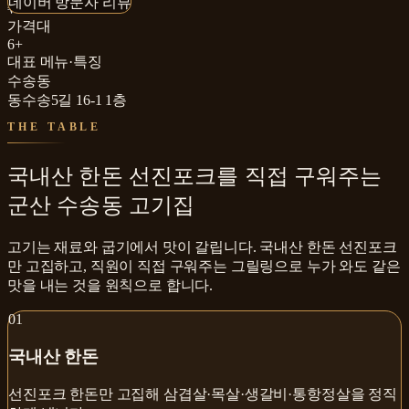
네이버 방문자 리뷰
₩₩
가격대
6+
대표 메뉴·특징
수송동
동수송5길 16-1 1층
THE TABLE
국내산 한돈 선진포크를 직접 구워주는
군산 수송동 고기집
고기는 재료와 굽기에서 맛이 갈립니다. 국내산 한돈 선진포크
만 고집하고, 직원이 직접 구워주는 그릴링으로 누가 와도 같은
맛을 내는 것을 원칙으로 합니다.
0
1
국내산 한돈
선진포크 한돈만 고집해 삼겹살·목살·생갈비·통항정살을 정직