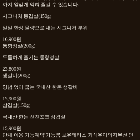
까지 알맞게 익혀 즐길 수 있습니다.
시그니처 몽겹살(150g)
일일 한정 물량으로 내는 시그니처 부위
16,900원
통항정살(200g)
두툼하게 즐기는 통항정살
23,800원
생갈비(200g)
양념 없이 굽는 국내산 한돈 생갈비
15,900원
삼겹살(150g)
국내산 한돈 선진포크 삼겹살
15,900원
단체 이용 가능
예약 가능
룸 보유
테라스 좌석
유아의자
무선 인