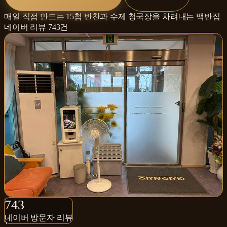
매일 직접 만드는 15첩 반찬과 수제 청국장을 차려내는 백반집
네이버 리뷰
743
건
743+
743
네이버 방문자 리뷰
네이버 방문자 리뷰
₩₩