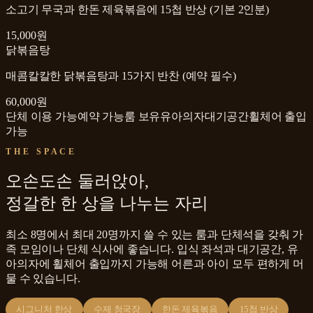
소고기 무국과 한돈 제육볶음에 15첩 반상 (기본 2인분)
15,000원
닭볶음탕
매콤칼칼한 닭볶음탕과 15가지 반찬 (예약 필수)
60,000원
단체 이용 가능
예약 가능
룸 보유
유아의자
대기공간
휠체어 출입
가능
THE SPACE
오손도손 둘러앉아,
정갈한 한 상을 나누는 자리
최소 8명에서 최대 20명까지 쓸 수 있는 룸과 단체석을 갖춰 가
족 모임이나 단체 식사에 좋습니다. 입식 좌석과 대기공간, 유
아의자에 휠체어 출입까지 가능해 어른과 아이 모두 편하게 머
물 수 있습니다.
시그니처 한상
수제 청국장
한돈 제육볶음
15첩 반상