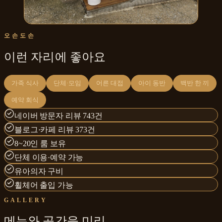
오손도손
이런 자리에 좋아요
가족 식사
단체·모임
어른 대접
아이 동반
백반 한 끼
예약 회식
네이버 방문자 리뷰 743건
블로그·카페 리뷰 373건
8~20인 룸 보유
단체 이용·예약 가능
유아의자 구비
휠체어 출입 가능
GALLERY
메뉴와
공간
을 미리