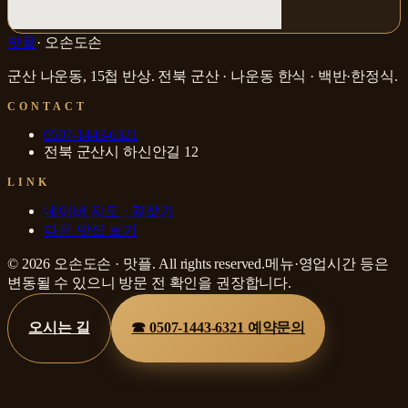
맛플
·
오손도손
군산 나운동, 15첩 반상
.
전북 군산 · 나운동
한식 · 백반·한정식
.
CONTACT
0507-1443-6321
전북 군산시 하신안길 12
LINK
네이버 지도 · 길찾기
다른 맛집 보기
©
2026
오손도손
·
맛플
. All rights reserved.
메뉴·영업시간 등은
변동될 수 있으니 방문 전 확인을 권장합니다.
오시는 길
☎
0507-1443-6321
예약문의