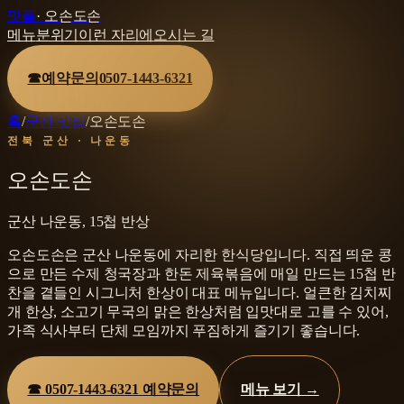
맛플
·
오손도손
메뉴
분위기
이런 자리에
오시는 길
☎
예약문의
0507-1443-6321
홈
/
군산 맛집
/
오손도손
전북 군산 · 나운동
오손도손
군산 나운동, 15첩 반상
오손도손은 군산 나운동에 자리한 한식당입니다. 직접 띄운 콩
으로 만든 수제 청국장과 한돈 제육볶음에 매일 만드는 15첩 반
찬을 곁들인 시그니처 한상이 대표 메뉴입니다. 얼큰한 김치찌
개 한상, 소고기 무국의 맑은 한상처럼 입맛대로 고를 수 있어,
가족 식사부터 단체 모임까지 푸짐하게 즐기기 좋습니다.
☎
0507-1443-6321
예약문의
메뉴 보기 →