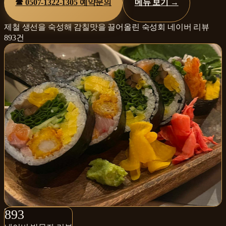
☎
0507-1322-1305
예약문의
메뉴 보기 →
제철 생선을 숙성해 감칠맛을 끌어올린 숙성회
네이버 리뷰
893
건
893+
893
네이버 방문자 리뷰