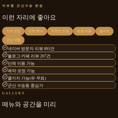
어부항 군산수송 본점
이런 자리에 좋아요
가족 모임
단체·회식
직장인 모임
포장 이용
술자리
군산 여행
네이버 방문자 리뷰 893건
블로그·카페 리뷰 207건
단체 이용 가능
예약·포장 가능
콜키지 가능(유·무료)
군산 수송동 중심가
GALLERY
메뉴와
공간
을 미리