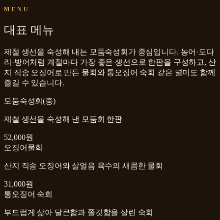
MENU
대표 메뉴
제철 생선을 숙성해 내는 모둠숙성회가 중심입니다. 농어·도다
리·방어처럼 계절마다 가장 좋은 생선으로 한판을 구성하고, 산
지 직송 오징어로 만든 물회와 통오징어 숙회 같은 별미도 함께
즐길 수 있습니다.
모둠숙성회(중)
제철 생선을 숙성해 낸 모둠회 한판
52,000원
오징어물회
산지 직송 오징어와 살얼음 육수의 새콤한 물회
31,000원
통오징어 숙회
부드럽게 삶아 달큰함과 쫄깃함을 살린 숙회