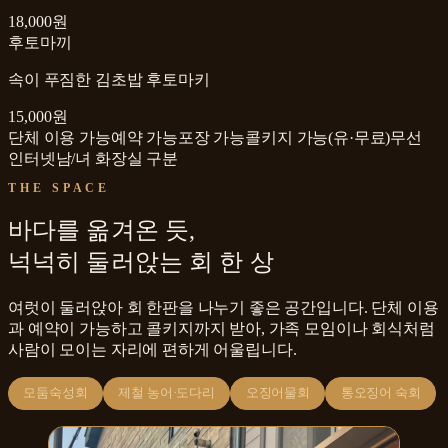
18,000원
후토마끼
속이 푸짐한 김초밥 후토마키
15,000원
단체 이용 가능
예약 가능
포장 가능
콜키지 가능(유·무료)
무선
인터넷
남/녀 화장실 구분
THE SPACE
바다를 옮겨온 듯,
넉넉히 둘러앉는 회 한 상
여럿이 둘러앉아 회 한판을 나누기 좋은 공간입니다. 단체 이용
과 예약이 가능하고 콜키지까지 받아, 가족 모임이나 회식처럼
사람이 모이는 자리에 편하게 어울립니다.
모둠숙성회
제철 농어·도다리
오징어물회
통오징어 숙회