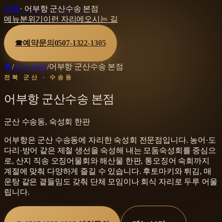
맛플
·
어부항 군산수송 본점
메뉴
분위기
이런 자리에
오시는 길
☎
예약문의
0507-1322-1305
홈
/
군산 맛집
/
어부항 군산수송 본점
전북 군산 · 수송동
어부항 군산수송 본점
군산 수송동, 숙성회 한판
어부항은 군산 수송동에 자리한 숙성회 전문점입니다. 농어·도
다리·방어 같은 제철 생선을 숙성해 내는 모둠숙성회를 중심으
로, 산지 직송 오징어물회와 해산물 한판, 통오징어 숙회까지
계절에 맞춰 다양하게 즐길 수 있습니다. 후토마키와 튀김, 매
운탕 같은 곁들임도 갖춰 단체 모임이나 회식 자리로 두루 어울
립니다.