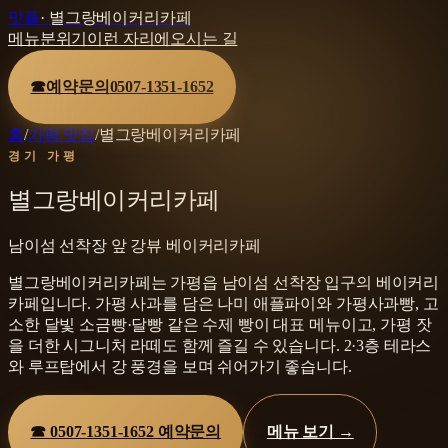
맛플
·
별그랑베이커리카페
메뉴
분위기
이런 자리에
오시는 길
☎
예약문의
0507-1351-1652
홈
/
가평 맛집
/
별그랑베이커리카페
경기 가평
별그랑베이커리카페
남이섬 선착장 앞 강뷰 베이커리카페
별그랑베이커리카페는 가평읍 남이섬 선착장 입구의 베이커리
카페입니다. 가평 사과를 담은 나미 애플파이와 가평사과빵, 고
소한 달빛 소금빵·달빵 같은 수제 빵이 대표 메뉴이고, 가평 잣
을 더한 시그니처 라떼도 함께 즐길 수 있습니다. 2·3층 테라스
와 루프탑에서 강 풍경을 보며 쉬어가기 좋습니다.
☎
0507-1351-1652
예약문의
메뉴 보기 →