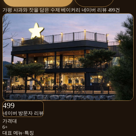
가평 사과와 잣을 담은 수제 베이커리
네이버 리뷰
499
건
499+
499
네이버 방문자 리뷰
네이버 방문자 리뷰
₩
가격대
6+
대표 메뉴·특징