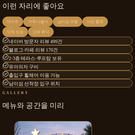
이런 자리에 좋아요
데이트
가족 나들이
남이섬 여행
사진 촬영
단체 모임
강뷰 휴식
네이버 방문자 리뷰 499건
블로그·카페 리뷰 170건
2·3층 테라스·루프탑 보유
유아의자 구비
출입구 휠체어 이용 가능
남이섬 선착장 입구 위치
GALLERY
메뉴와
공간
을 미리