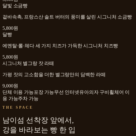
달빛 소금빵
겉바속촉, 프랑스산 솔트 버터의 풍미를 살린 시그니처 소금빵
5,800원
달빵
에멘탈·롤·체다 세 가지 치즈가 가득한 시그니처 치즈빵
5,800원
시그니처 별그랑 잣 라떼
가평 잣의 고소함을 더한 별그랑만의 담백한 라떼
9,000원
단체 이용 가능
포장 가능
무선 인터넷
유아의자 구비
휠체어 이
용 가능
주차 가능
THE SPACE
남이섬 선착장 앞에서,
강을 바라보는 빵 한 입