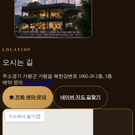
별그랑베이커리카페 남이섬점
LOCATION
오시는 길
주소
경기 가평군 가평읍 북한강변로 1062-26 2층, 3층
예약·문의
0507-1351-1652
☎ 전화 예약·문의
네이버 지도 길찾기