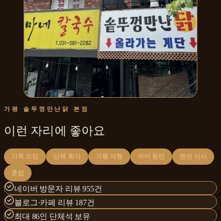
가평 솥뚜껑만난닭 본점
이런 자리에 좋아요
가족 모임
단체·회식
가평 여행
아이 동반
펜션 식사
혼밥
네이버 방문자 리뷰 955건
블로그·카페 리뷰 187건
최대 86인 단체석 보유