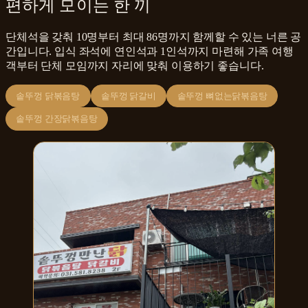
편하게 모이는 한 끼
단체석을 갖춰 10명부터 최대 86명까지 함께할 수 있는 너른 공
간입니다. 입식 좌석에 연인석과 1인석까지 마련해 가족 여행
객부터 단체 모임까지 자리에 맞춰 이용하기 좋습니다.
솥뚜껑 닭볶음탕
솥뚜껑 닭갈비
솥뚜껑 뼈없는닭볶음탕
솥뚜껑 간장닭볶음탕