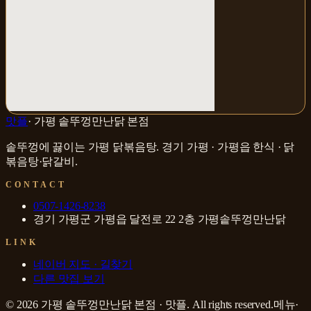
맛플
·
가평 솥뚜껑만난닭 본점
솥뚜껑에 끓이는 가평 닭볶음탕
.
경기 가평 · 가평읍
한식 · 닭
볶음탕·닭갈비
.
CONTACT
0507-1426-8238
경기 가평군 가평읍 달전로 22 2층 가평솥뚜껑만난닭
LINK
네이버 지도 · 길찾기
다른 맛집 보기
©
2026
가평 솥뚜껑만난닭 본점
·
맛플
. All rights reserved.
메뉴·