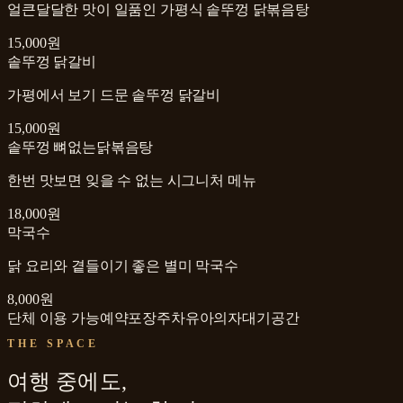
얼큰달달한 맛이 일품인 가평식 솥뚜껑 닭볶음탕
15,000원
솥뚜껑 닭갈비
가평에서 보기 드문 솥뚜껑 닭갈비
15,000원
솥뚜껑 뼈없는닭볶음탕
한번 맛보면 잊을 수 없는 시그니처 메뉴
18,000원
막국수
닭 요리와 곁들이기 좋은 별미 막국수
8,000원
단체 이용 가능
예약
포장
주차
유아의자
대기공간
THE SPACE
여행 중에도,