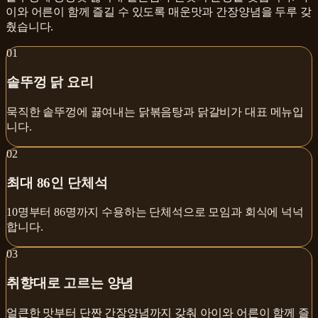
이와 어른이 함께 즐길 수 있도록 매운맛과 간장양념을 두루 갖
췄습니다.
0
1
솥뚜껑 닭 요리
묵직한 솥뚜껑에 끓여내는 닭볶음탕과 닭갈비가 대표 메뉴입
니다.
0
2
최대 86인 단체석
10명부터 86명까지 수용하는 단체석으로 모임과 회식에 넉넉
합니다.
0
3
취향대로 고르는 양념
얼큰한 맛부터 단짠 간장양념까지 갖춰 아이와 어른이 함께 즐