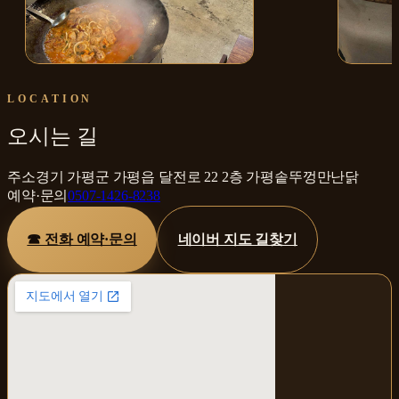
매장 내부
솥뚜껑 
LOCATION
오시는 길
주소
경기 가평군 가평읍 달전로 22 2층 가평솥뚜껑만난닭
예약·문의
0507-1426-8238
☎ 전화 예약·문의
네이버 지도 길찾기