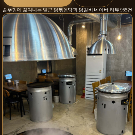
솥뚜껑에 끓여내는 얼큰 닭볶음탕과 닭갈비
네이버 리뷰
955
건