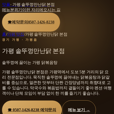
맛플
·
가평 솥뚜껑만난닭 본점
메뉴
분위기
이런 자리에
오시는 길
☎
예약문의
0507-1426-8238
홈
/
가평 맛집
/
가평 솥뚜껑만난닭 본점
경기 가평 · 가평읍
가평 솥뚜껑만난닭 본점
솥뚜껑에 끓이는 가평 닭볶음탕
가평 솥뚜껑만난닭 본점은 가평역에서 도보 5분 거리의 닭 요
리 전문점입니다. 묵직한 솥뚜껑에 끓여내는 닭볶음탕과 닭갈
비를 중심으로, 얼큰한 맛부터 단짠 간장양념까지 취향대로 고
를 수 있습니다. 막국수와 볶음밥까지 곁들이기 좋아 펜션 여행
객이나 단체 모임이 부담 없이 한 끼를 즐기기 좋습니다.
☎
0507-1426-8238
예약문의
메뉴 보기 →