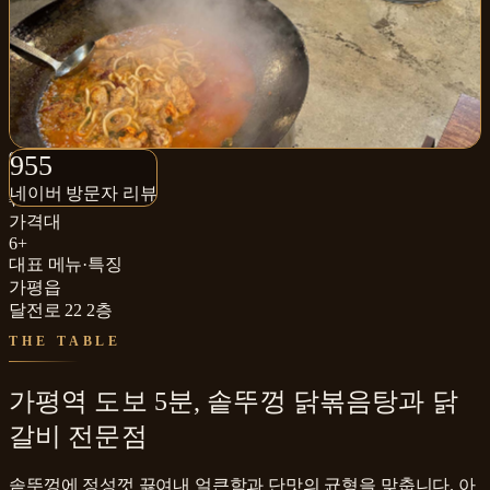
955+
955
네이버 방문자 리뷰
네이버 방문자 리뷰
₩₩
가격대
6+
대표 메뉴·특징
가평읍
달전로 22 2층
THE TABLE
가평역 도보 5분, 솥뚜껑 닭볶음탕과 닭
갈비 전문점
솥뚜껑에 정성껏 끓여내 얼큰함과 단맛의 균형을 맞춥니다. 아