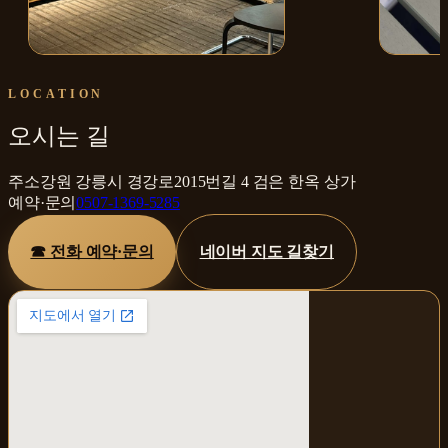
매장 내부
토마토 
LOCATION
오시는 길
주소
강원 강릉시 경강로2015번길 4 검은 한옥 상가
예약·문의
0507-1369-5285
☎ 전화 예약·문의
네이버 지도 길찾기