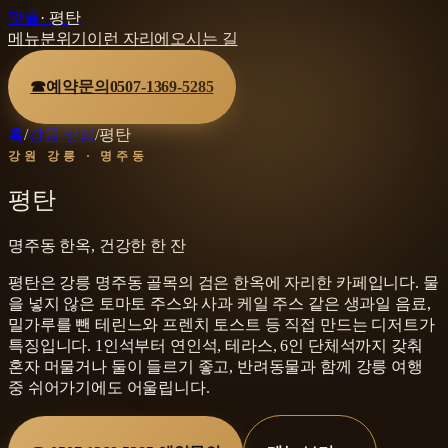
맛플
·
평탄
메뉴
분위기
이런 자리에
오시는 길
☎
예약문의
0507-1369-5285
홈
/
강릉 맛집
/
평탄
강원 강릉 · 명주동
평탄
명주동 한옥, 건강한 한 잔
평탄은 강릉 명주동 골목의 검은 한옥에 자리한 카페입니다. 물
을 넣지 않은 토마토 주스와 사과 케일 주스 같은 생과일 음료,
밀가루를 뺀 테린느와 프렌치 토스트 등 직접 만드는 디저트가
특징입니다. 1인석부터 연인석, 테라스, 6인 단체석까지 갖춰
혼자 머물거나 둘이 들르기 좋고, 반려동물과 함께 강릉 여행
중 쉬어가기에도 어울립니다.