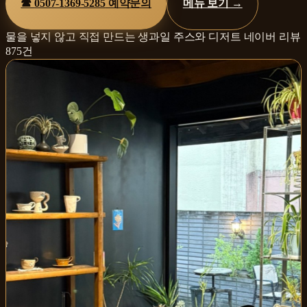
☎
0507-1369-5285
예약문의
메뉴 보기 →
물을 넣지 않고 직접 만드는 생과일 주스와 디저트
네이버 리뷰
875
건