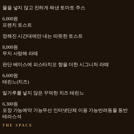
물을 넣지 않고 진하게 짜낸 토마토 주스
6,000원
프렌치 토스트
정해진 시간대에만 내는 따뜻한 토스트
8,000원
무지 사랑해 라떼
판단 베이스에 피스타치오 향을 더한 시그니처 라떼
6,600원
테린느(치즈)
밀가루를 넣지 않은 꾸덕한 치즈 테린느
6,300원
포장 가능
예약 가능
무선 인터넷
단체 이용 가능
반려동물 동반
테라스석
THE SPACE