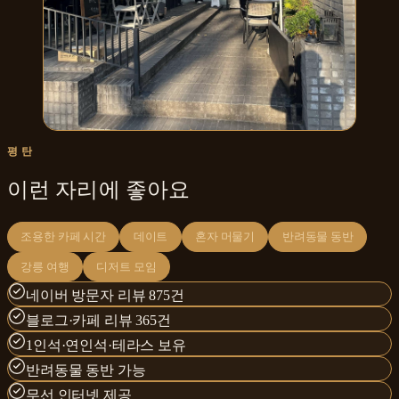
평탄
이런 자리에 좋아요
조용한 카페 시간
데이트
혼자 머물기
반려동물 동반
강릉 여행
디저트 모임
네이버 방문자 리뷰 875건
블로그·카페 리뷰 365건
1인석·연인석·테라스 보유
반려동물 동반 가능
무선 인터넷 제공