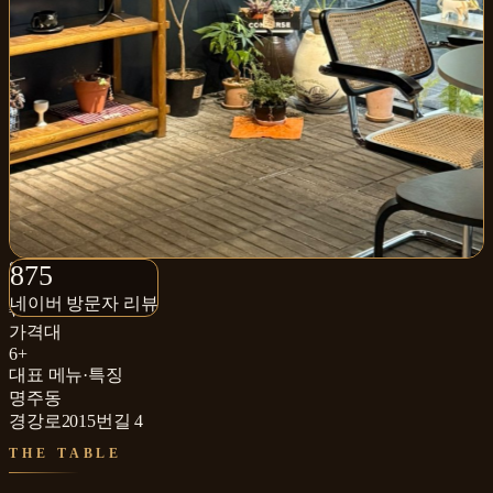
875+
875
네이버 방문자 리뷰
네이버 방문자 리뷰
₩
가격대
6+
대표 메뉴·특징
명주동
경강로2015번길 4
THE TABLE