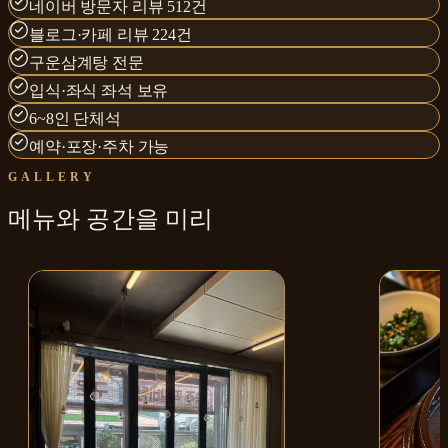
네이버 방문자 리뷰 512건
블로그·카페 리뷰 224건
구운삼계탕 전문
입식·좌식 좌석 보유
6~8인 단체석
예약·포장·주차 가능
GALLERY
메뉴와
공간
을 미리