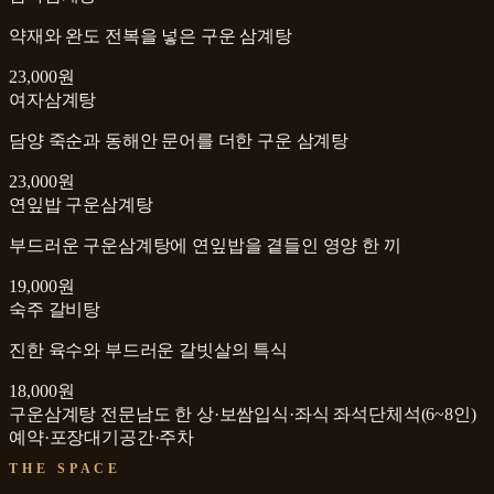
약재와 완도 전복을 넣은 구운 삼계탕
23,000원
여자삼계탕
담양 죽순과 동해안 문어를 더한 구운 삼계탕
23,000원
연잎밥 구운삼계탕
부드러운 구운삼계탕에 연잎밥을 곁들인 영양 한 끼
19,000원
숙주 갈비탕
진한 육수와 부드러운 갈빗살의 특식
18,000원
구운삼계탕 전문
남도 한 상·보쌈
입식·좌식 좌석
단체석(6~8인)
예약·포장
대기공간·주차
THE SPACE