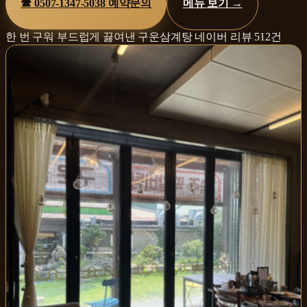
☎
0507-1347-5038
예약문의
메뉴 보기 →
한 번 구워 부드럽게 끓여낸 구운삼계탕
네이버 리뷰
512
건