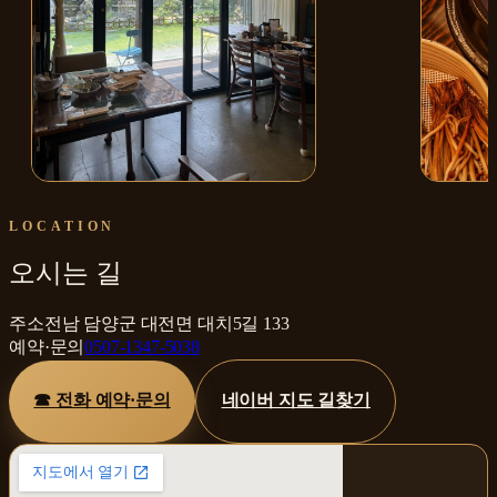
매장 내부
구운삼계
LOCATION
오시는 길
주소
전남 담양군 대전면 대치5길 133
예약·문의
0507-1347-5038
☎ 전화 예약·문의
네이버 지도 길찾기