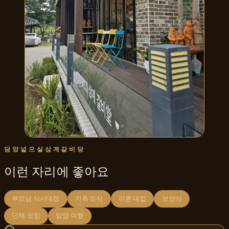
담양넓으실삼계갈비당
이런 자리에 좋아요
부모님 식사대접
가족 외식
어른 대접
보양식
단체·모임
담양 여행