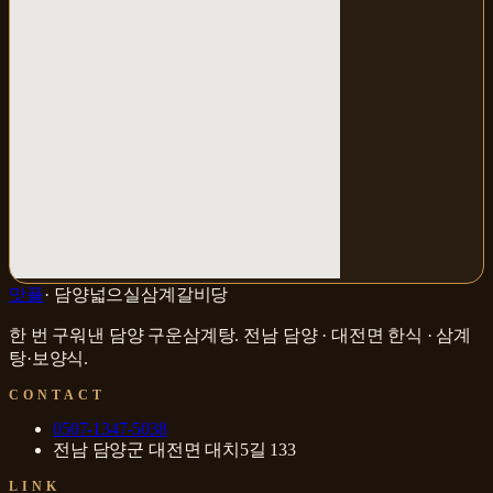
맛플
·
담양넓으실삼계갈비당
한 번 구워낸 담양 구운삼계탕
.
전남 담양 · 대전면
한식 · 삼계
탕·보양식
.
CONTACT
0507-1347-5038
전남 담양군 대전면 대치5길 133
LINK