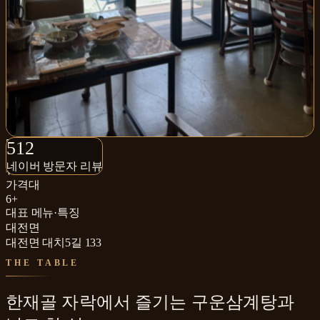
512+
512
네이버 방문자 리뷰
네이버 방문자 리뷰
₩₩
가격대
6+
대표 메뉴·특징
대전면
대전면 대치5길 133
THE TABLE
한재골 자락에서 즐기는 구운삼계탕과