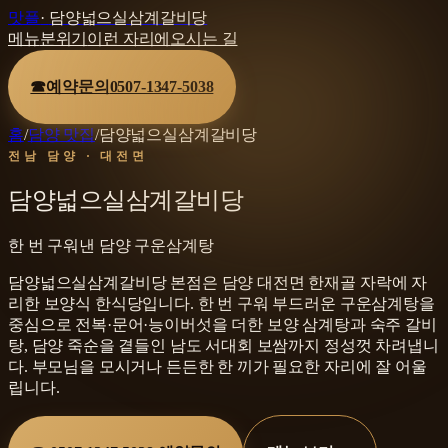
맛플
·
담양넓으실삼계갈비당
메뉴
분위기
이런 자리에
오시는 길
☎
예약문의
0507-1347-5038
홈
/
담양 맛집
/
담양넓으실삼계갈비당
전남 담양 · 대전면
담양넓으실삼계갈비당
한 번 구워낸 담양 구운삼계탕
담양넓으실삼계갈비당 본점은 담양 대전면 한재골 자락에 자
리한 보양식 한식당입니다. 한 번 구워 부드러운 구운삼계탕을
중심으로 전복·문어·능이버섯을 더한 보양 삼계탕과 숙주 갈비
탕, 담양 죽순을 곁들인 남도 서대회 보쌈까지 정성껏 차려냅니
다. 부모님을 모시거나 든든한 한 끼가 필요한 자리에 잘 어울
립니다.