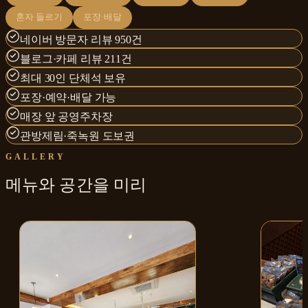
혼자 들르기
포장·배달
네이버 방문자 리뷰 950건
블로그·카페 리뷰 211건
최대 30인 단체석 보유
포장·예약·배달 가능
매장 앞 공영주차장
관방제림·죽녹원 도보권
GALLERY
메뉴와
공간
을 미리