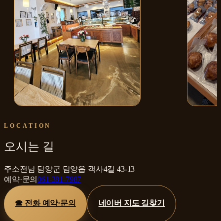
매장 내부
밤파이
LOCATION
오시는 길
주소
전남 담양군 담양읍 객사4길 43-13
예약·문의
061-381-7987
☎ 전화 예약·문의
네이버 지도 길찾기