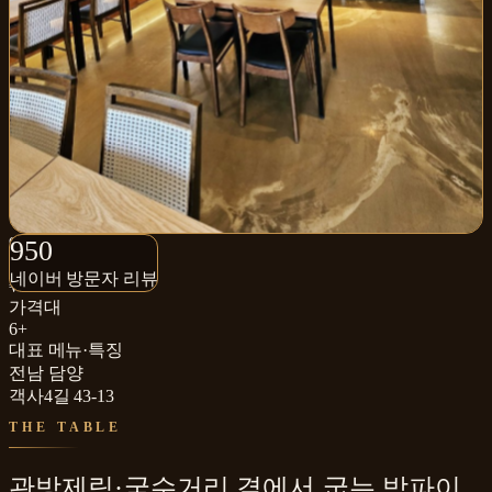
950+
950
네이버 방문자 리뷰
네이버 방문자 리뷰
₩
가격대
6+
대표 메뉴·특징
전남 담양
객사4길 43-13
THE TABLE
관방제림·국수거리 곁에서 굽는 밤파이