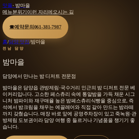
맛플
·
밤마을
메뉴
분위기
이런 자리에
오시는 길
☎
예약문의
061-381-7987
홈
/
담양 맛집
/
밤마을
전남 담양
밤마을
담양에서 만나는 밤 디저트 전문점
밤마을은 담양읍 관방제림·국수거리 인근의 밤 디저트 전문 베
이커리입니다. 고소한 페스츄리 속에 통알밤을 가득 채운 시그
니처 밤파이와 재구매율 높은 밤페스츄리식빵을 중심으로, 즉
석에서 밤크림을 채우는 에끌레어와 직접 갈아 만드는 밤라떼
까지 갖췄습니다. 매장 바로 앞에 공영주차장이 있고 죽녹원·관
방제림 도보권이라 담양 여행 중 들르거나 기념품을 챙기기 좋
습니다.