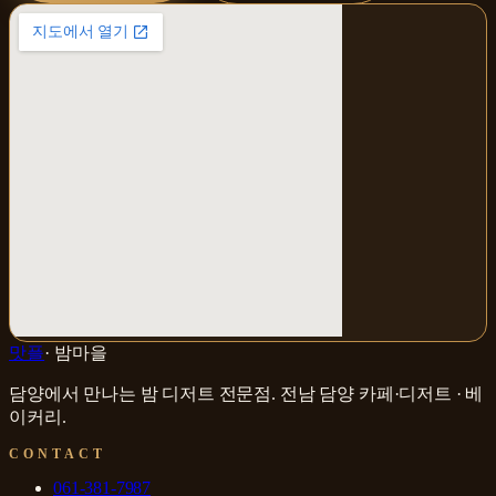
맛플
·
밤마을
담양에서 만나는 밤 디저트 전문점
.
전남 담양
카페·디저트 · 베
이커리
.
CONTACT
061-381-7987