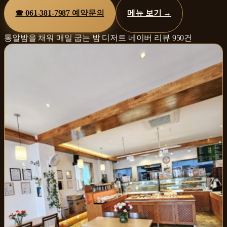
☎
061-381-7987
예약문의
메뉴 보기 →
통알밤을 채워 매일 굽는 밤 디저트
네이버 리뷰
950
건