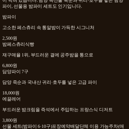
이 박혀 있습니다. 담양 특산물 죽순과 귀리·호두를 넣은 담양
파이, 선물용 밤파이 세트도 인기입니다.
밤파이
고소한 페스츄리 속 통알밤이 가득한 시그니처
2,500원
밤페스츄리식빵
재구매율 1위, 부드러운 결에 공주밤을 통으로
6,800원
담양파이 7구
담양 죽순과 국내산 귀리·호두를 넣은 고급 파이
18,000원
에끌레어
부드러운 밤크림을 즉석에서 주입하는 프랑스식 디저트
3,800원
선물 세트(밤파이 6·10구)
포장
예약
배달
단체 이용 가능
주차(매