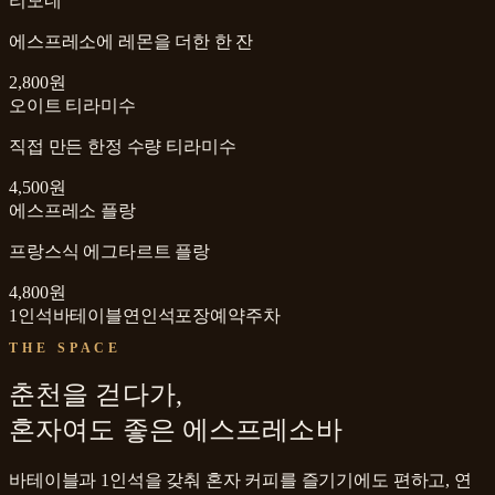
리모네
에스프레소에 레몬을 더한 한 잔
2,800원
오이트 티라미수
직접 만든 한정 수량 티라미수
4,500원
에스프레소 플랑
프랑스식 에그타르트 플랑
4,800원
1인석
바테이블
연인석
포장
예약
주차
THE SPACE
춘천을 걷다가,
혼자여도 좋은 에스프레소바
바테이블과 1인석을 갖춰 혼자 커피를 즐기기에도 편하고, 연