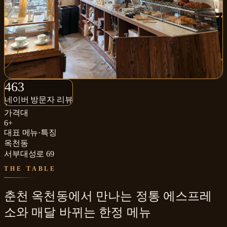
463+
463
네이버 방문자 리뷰
네이버 방문자 리뷰
₩
가격대
6+
대표 메뉴·특징
옥천동
서부대성로 69
THE TABLE
춘천 옥천동에서 만나는 정통 에스프레
소와 매달 바뀌는 한정 메뉴