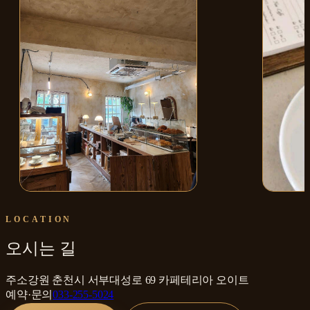
매장 내부
에스프레
LOCATION
오시는 길
주소
강원 춘천시 서부대성로 69 카페테리아 오이트
예약·문의
033-255-5024