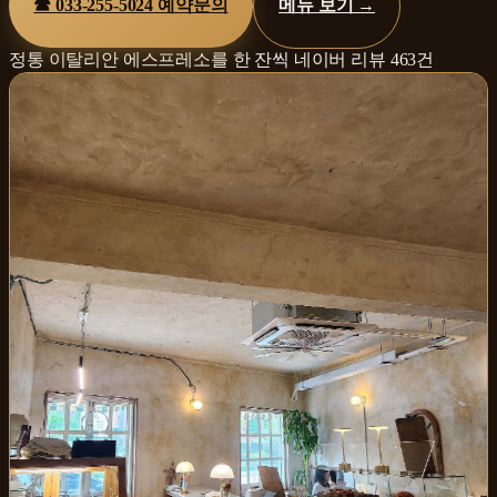
☎
033-255-5024
예약문의
메뉴 보기 →
정통 이탈리안 에스프레소를 한 잔씩
네이버 리뷰
463
건