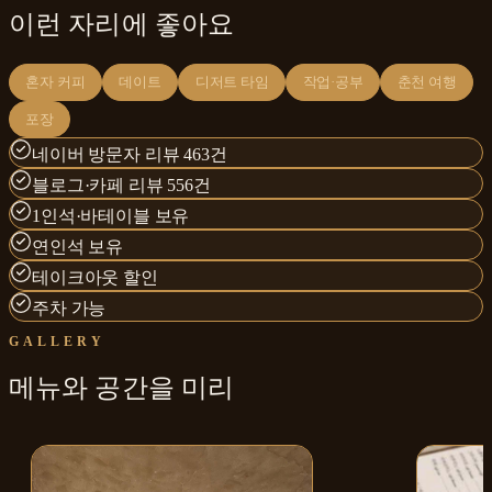
이런 자리에 좋아요
혼자 커피
데이트
디저트 타임
작업·공부
춘천 여행
포장
네이버 방문자 리뷰 463건
블로그·카페 리뷰 556건
1인석·바테이블 보유
연인석 보유
테이크아웃 할인
주차 가능
GALLERY
메뉴와
공간
을 미리