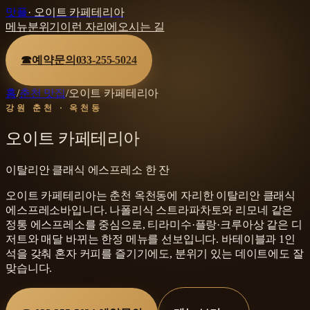
맛플
·
오이트 카페테리아
메뉴
분위기
이런 자리에
오시는 길
☎
예약문의
033-255-5024
홈
/
춘천 맛집
/
오이트 카페테리아
강원 춘천 · 옥천동
오이트 카페테리아
이탈리안 클래식 에스프레소 한 잔
오이트 카페테리아는 춘천 옥천동에 자리한 이탈리안 클래식
에스프레소바입니다. 나폴리식 스트라파차토와 리모네 같은
정통 에스프레소를 중심으로, 티라미수·플랑·크루아상 같은 디
저트와 매달 바뀌는 한정 메뉴를 선보입니다. 바테이블과 1인
석을 갖춰 혼자 커피를 즐기기에도, 분위기 있는 데이트에도 잘
맞습니다.