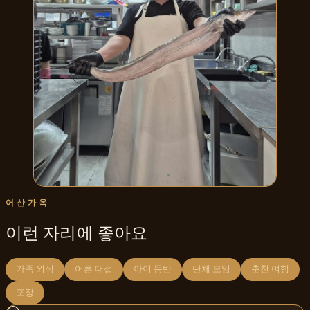
어산가옥
이런 자리에 좋아요
가족 외식
어른 대접
아이 동반
단체 모임
춘천 여행
포장