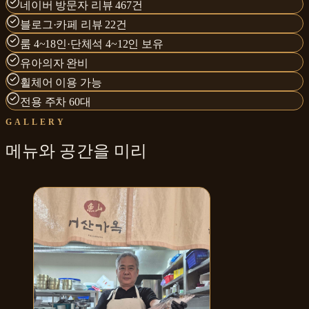
네이버 방문자 리뷰 467건
블로그·카페 리뷰 22건
룸 4~18인·단체석 4~12인 보유
유아의자 완비
휠체어 이용 가능
전용 주차 60대
GALLERY
메뉴와
공간
을 미리