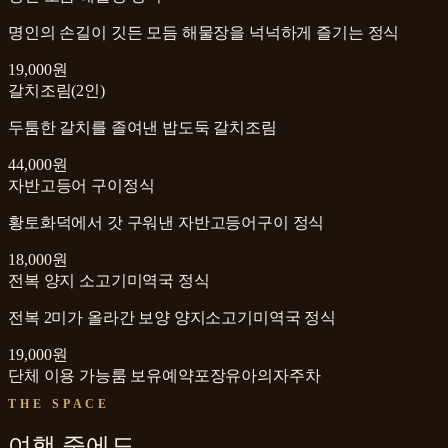
명인의 손길이 깃든 모듬 해물장을 넉넉하게 즐기는 정식
19,000원
갈치조림(2인)
두툼한 갈치를 졸여낸 밥도둑 갈치조림
44,000원
자반고등어 구이정식
황토화덕에서 갓 구워낸 자반고등어구이 정식
18,000원
전복 양지 소고기미역국 정식
전복 2미가 올라간 보양 양지소고기미역국 정식
19,000원
단체 이용 가능
룸 보유
예약
포장
유아의자
주차
THE SPACE
여행 중에도,