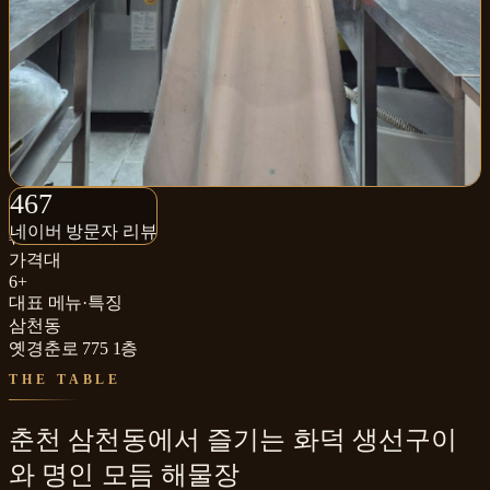
467+
467
네이버 방문자 리뷰
네이버 방문자 리뷰
₩₩
가격대
6+
대표 메뉴·특징
삼천동
옛경춘로 775 1층
THE TABLE
춘천 삼천동에서 즐기는 화덕 생선구이
와 명인 모듬 해물장