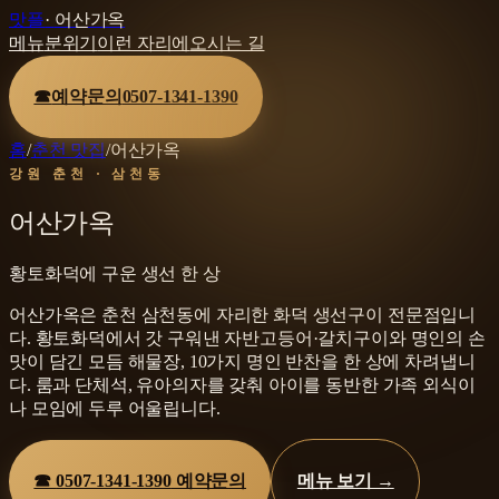
맛플
·
어산가옥
메뉴
분위기
이런 자리에
오시는 길
☎
예약문의
0507-1341-1390
홈
/
춘천 맛집
/
어산가옥
강원 춘천 · 삼천동
어산가옥
황토화덕에 구운 생선 한 상
어산가옥은 춘천 삼천동에 자리한 화덕 생선구이 전문점입니
다. 황토화덕에서 갓 구워낸 자반고등어·갈치구이와 명인의 손
맛이 담긴 모듬 해물장, 10가지 명인 반찬을 한 상에 차려냅니
다. 룸과 단체석, 유아의자를 갖춰 아이를 동반한 가족 외식이
나 모임에 두루 어울립니다.
☎
0507-1341-1390
예약문의
메뉴 보기 →