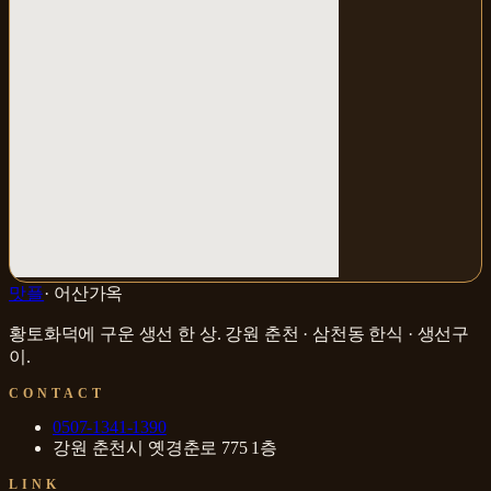
맛플
·
어산가옥
황토화덕에 구운 생선 한 상
.
강원 춘천 · 삼천동
한식 · 생선구
이
.
CONTACT
0507-1341-1390
강원 춘천시 옛경춘로 775 1층
LINK