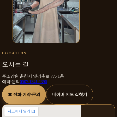
어산가옥 한 상
LOCATION
오시는 길
주소
강원 춘천시 옛경춘로 775 1층
예약·문의
0507-1341-1390
☎ 전화 예약·문의
네이버 지도 길찾기