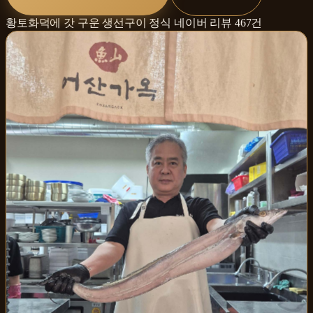
황토화덕에 갓 구운 생선구이 정식
네이버 리뷰
467
건