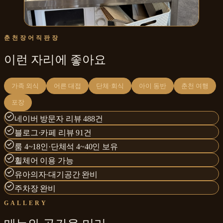
춘천장어직판장
이런 자리에 좋아요
가족 외식
어른 대접
단체·회식
아이 동반
춘천 여행
포장
네이버 방문자 리뷰 488건
블로그·카페 리뷰 91건
룸 4~18인·단체석 4~40인 보유
휠체어 이용 가능
유아의자·대기공간 완비
주차장 완비
GALLERY