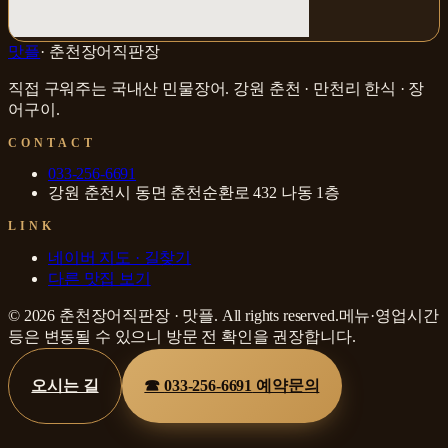
맛플
·
춘천장어직판장
직접 구워주는 국내산 민물장어
.
강원 춘천 · 만천리
한식 · 장
어구이
.
CONTACT
033-256-6691
강원 춘천시 동면 춘천순환로 432 나동 1층
LINK
네이버 지도 · 길찾기
다른 맛집 보기
©
2026
춘천장어직판장
·
맛플
. All rights reserved.
메뉴·영업시간
등은 변동될 수 있으니 방문 전 확인을 권장합니다.
오시는 길
☎
033-256-6691
예약문의