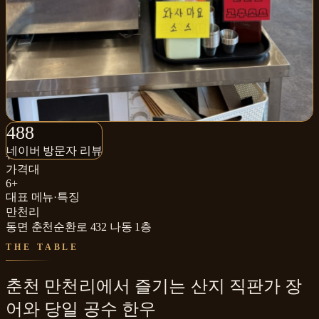
488+
488
네이버 방문자 리뷰
네이버 방문자 리뷰
₩₩
가격대
6+
대표 메뉴·특징
만천리
동면 춘천순환로 432 나동 1층
THE TABLE
춘천 만천리에서 즐기는 산지 직판가 장
어와 당일 공수 한우