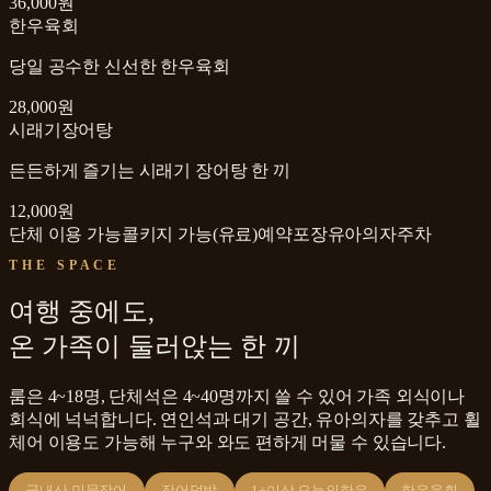
36,000원
한우육회
당일 공수한 신선한 한우육회
28,000원
시래기장어탕
든든하게 즐기는 시래기 장어탕 한 끼
12,000원
단체 이용 가능
콜키지 가능(유료)
예약
포장
유아의자
주차
THE SPACE
여행 중에도,
온 가족이 둘러앉는 한 끼
룸은 4~18명, 단체석은 4~40명까지 쓸 수 있어 가족 외식이나
회식에 넉넉합니다. 연인석과 대기 공간, 유아의자를 갖추고 휠
체어 이용도 가능해 누구와 와도 편하게 머물 수 있습니다.
국내산 민물장어
장어덮밥
1+이상 오늘의한우
한우육회