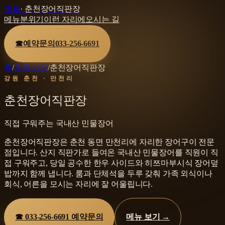
맛플
·
춘천장어직판장
메뉴
분위기
이런 자리에
오시는 길
☎
예약문의
033-256-6691
홈
/
춘천 맛집
/
춘천장어직판장
강원 춘천 · 만천리
춘천장어직판장
직접 구워주는 국내산 민물장어
춘천장어직판장은 춘천 동면 만천리에 자리한 장어구이 전문
점입니다. 산지 직판가로 들여온 국내산 민물장어를 직원이 직
접 구워주고, 당일 공수한 한우 사이드와 히쯔마부시식 장어덮
밥까지 함께 냅니다. 룸과 단체석을 두루 갖춰 가족 외식이나
회식, 어른을 모시는 자리에 잘 어울립니다.
☎
033-256-6691
예약문의
메뉴 보기 →