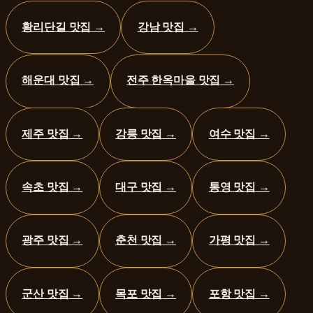
황리단길 맛집
→
강남 맛집
→
해운대 맛집
→
전주 한옥마을 맛집
→
제주 맛집
→
강릉 맛집
→
여수 맛집
→
속초 맛집
→
대구 맛집
→
통영 맛집
→
광주 맛집
→
춘천 맛집
→
가평 맛집
→
군산 맛집
→
목포 맛집
→
포항 맛집
→