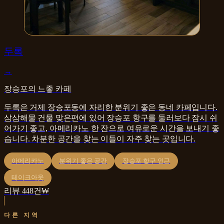
카페·디저트
두록
→
장승포의 느좋 카페
두록은 거제 장승포동에 자리한 분위기 좋은 동네 카페입니다.
삼삼해물 건물 맞은편에 있어 장승포 항구를 둘러보다 잠시 쉬
어가기 좋고, 아메리카노 한 잔으로 여유로운 시간을 보내기 좋
습니다. 차분한 공간을 찾는 이들이 자주 찾는 곳입니다.
아메리카노
분위기 좋은 공간
장승포 항구 인근
테이크아웃
리뷰
448
건
₩
다른 지역