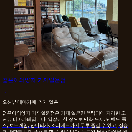
카페·디저트
젊은이의양지 거제일운점
→
오션뷰 테마카페, 거제 일운
젊은이의양지 거제일운점은 거제 일운면 옥림리에 자리한 오
션뷰 테마카페입니다. 입장권 한 장으로 만화·도서, 닌텐도·플
스, 보드게임, 안마의자, 소파베드까지 두루 즐길 수 있고, 장승
포 바다를 보며 족욕도 할 수 있습니다. 음료와 덮밥·간식을 셀