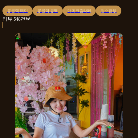
롱블랙 매미
롱블랙 동백
매미크림라떼
쌀소금빵
리뷰
548
건
₩