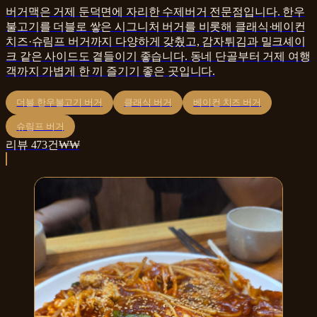
버거맥은 거제 둔덕면에 자리한 수제버거 전문점입니다. 한우
불고기를 더블로 쌓은 시그니처 버거를 비롯해 클래식·베이컨
치즈·슈림프 버거까지 다양하게 갖췄고, 감자튀김과 밀크셰이
크 같은 사이드도 곁들이기 좋습니다. 동네 단골부터 거제 여행
객까지 가볍게 한 끼 즐기기 좋은 곳입니다.
더블 한우불고기 버거
클래식 버거
베이컨 치즈 버거
슈림프 버거
리뷰
473
건
₩₩