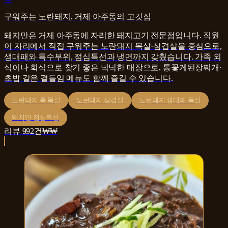
구워주는 노란돼지, 거제 아주동의 고깃집
돼지만은 거제 아주동에 자리한 돼지고기 전문점입니다. 직원
이 자리에서 직접 구워주는 노란돼지 목살·삼겹살을 중심으로,
생대패와 특수부위, 점심특선과 냉면까지 갖췄습니다. 가족 외
식이나 회식으로 찾기 좋은 넉넉한 매장으로, 통꽃게된장찌개·
초밥 같은 곁들임 메뉴도 함께 즐길 수 있습니다.
노란돼지 특 목살
노란돼지 삼겹살
노란돼지 생대패 목살
돼지만 점심특선
리뷰
992
건
₩₩