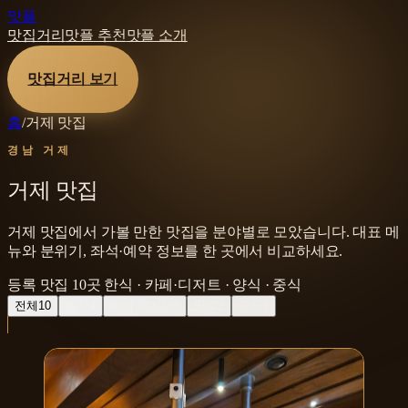
맛플
맛집거리
맛플 추천
맛플 소개
맛집거리 보기
홈
/
거제 맛집
경남 거제
거제 맛집
거제 맛집에서 가볼 만한 맛집을 분야별로 모았습니다. 대표 메
뉴와 분위기, 좌석·예약 정보를 한 곳에서 비교하세요.
등록 맛집
10
곳
한식 · 카페·디저트 · 양식 · 중식
전체
10
한식
4
카페·디저트
3
양식
2
중식
1