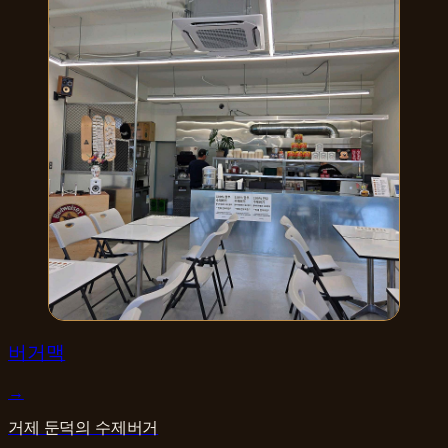
양식
버거맥
→
거제 둔덕의 수제버거