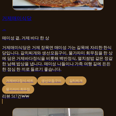
한식
거제매미식당
→
매미성 곁, 거제 바다 한 상
거제매미식당은 거제 장목면 매미성 가는 길목에 자리한 한식
당입니다. 갈치찌개와 생선모듬구이, 물가자미 회무침을 한 상
에 담은 거제바다정식을 비롯해 백반정식, 멸치쌈밥 같은 정갈
한 남해 밥상을 냅니다. 매미성 나들이나 가족 여행 길에 든든
한 점심 한 끼로 들르기 좋습니다.
거제바다정식 세트
생선모듬구이
갈치찌개
물가자미 회무침
리뷰
517
건
₩₩