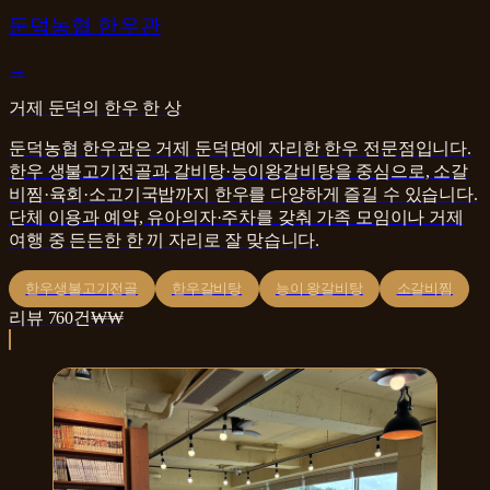
한식
둔덕농협 한우관
→
거제 둔덕의 한우 한 상
둔덕농협 한우관은 거제 둔덕면에 자리한 한우 전문점입니다.
한우 생불고기전골과 갈비탕·능이왕갈비탕을 중심으로, 소갈
비찜·육회·소고기국밥까지 한우를 다양하게 즐길 수 있습니다.
단체 이용과 예약, 유아의자·주차를 갖춰 가족 모임이나 거제
여행 중 든든한 한 끼 자리로 잘 맞습니다.
한우생불고기전골
한우갈비탕
능이 왕갈비탕
소갈비찜
리뷰
760
건
₩₩