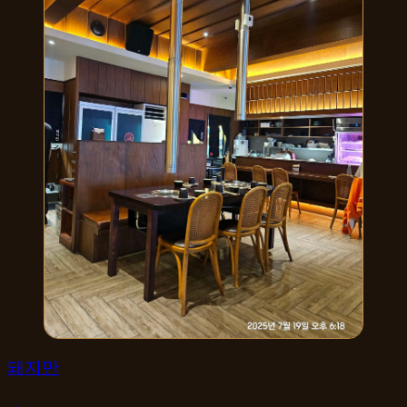
한식
돼지만
→