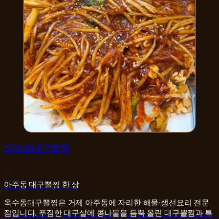
한식
옥수동대구뽈찜
→
아주동 대구뽈찜 한 상
옥수동대구뽈찜은 거제 아주동에 자리한 해물·생선요리 전문
점입니다. 푸짐한 대구살에 콩나물을 듬뿍 올린 대구뽈찜과 특