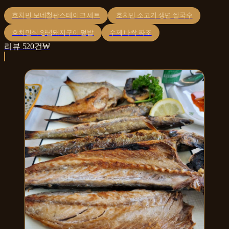
호치민 보네철판스테이크 세트
호치민 소고기 생면 쌀국수
호치민식 양념돼지구이 덮밥
수제 바싹 짜조
리뷰
520
건
₩