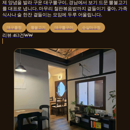
제 양념을 발라 구운 대구뽈구이, 경남에서 보기 드문 뽈불고기
를 대표로 냅니다. 마무리 철판볶음밥까지 곁들이기 좋아, 가족
식사나 술 한잔 곁들이는 모임에 두루 어울립니다.
대구뽈찜
뽈불고기
대구뽈구이
순살아구찜
리뷰
463
건
₩₩